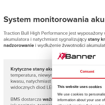
System monitorowania aku
Traction Bull High Performance jest wyposażony
akumulatora i natychmiast sygnalizujący
stany k
nadzorowanie
i wydłużenie żywotności akumulat
Krytyczne stany akumulatora
, na przykład 
Consent
temperatura, niewyrównane napięcie ogniwa l
kwasu, natychmiast
uruchamiają
alarmy
za p
widocznych diod LED na systemie BMS.
This website uses cookies
We use cookies to personalis
BMS dostarcza
ważne informacje na temat 
information about your use of