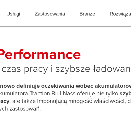
Usługi
Zastosowania
Branże
Rozwiąza
h Performance
czas pracy i szybsze ładowan
a nowo definiuje oczekiwania wobec akumulatoró
ulatora Traction Bull Nass oferuje nie tylko
szy
racy
, ale także imponującą mnogość właściwości, d
ych zastosowań.