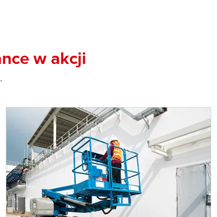
ance w akcji
…