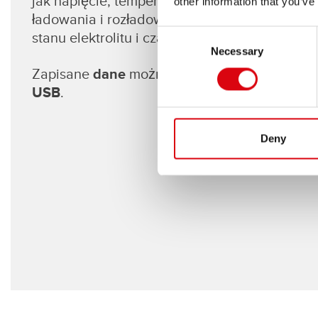
jak napięcie, temperatura i stan elektrolitu. Za
other information that you’ve
ładowania i rozładowania oraz czas utrzymywa
Consent
stanu elektrolitu i czas głębokiego rozładowan
Necessary
Selection
Zapisane
dane
można sprawdzić poprzez
Blu
USB
.
Deny