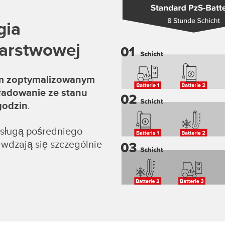
gia
warstwowej
m zoptymalizowanym
ładowanie ze stanu
godzin
.
bsługą pośredniego
awdzają się szczególnie