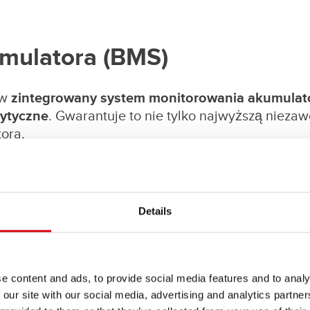
mulatora (BMS)
 w
zintegrowany system monitorowania akumulat
rytyczne
. Gwarantuje to nie tylko najwyższą nieza
ora.
podwyższona
Details
ub niski poziom
omocą trzech dobrze
e content and ads, to provide social media features and to analy
akumulatora
, takie
 our site with our social media, advertising and analytics partn