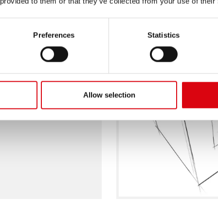
pisuje liczbę cykli
 provided to them or that they’ve collected from your use of their
nia się niskiego
ia.
Preferences
Statistics
etooth
lub
złącze
Allow selection