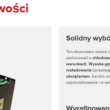
wości
Solidny wyb
Ten akumulator stawia 
zastosowań w
chłodnia
warunkach
.
Wysoka gęs
rozładowania
sprawiają
obciążeniem
, bardzo w
zapotrzebowania i w wie
Wyrafinowani