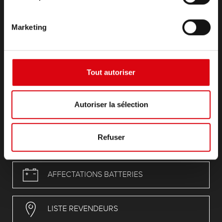
Infoservice
Mentions légales
Marketing
Conditions générales de vente (CGV)
Déclaration de protection des données
REACH Règlement
RoHS-Directive
Tout autoriser
Compliance
POP
Autoriser la sélection
CAProp65_Declaration
PFAS
Refuser
AFFECTATIONS BATTERIES
LISTE REVENDEURS