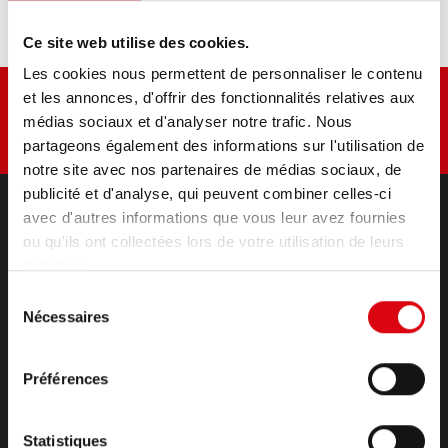
contenu
Ce site web utilise des cookies.
Les cookies nous permettent de personnaliser le contenu
et les annonces, d'offrir des fonctionnalités relatives aux
médias sociaux et d'analyser notre trafic. Nous
partageons également des informations sur l'utilisation de
notre site avec nos partenaires de médias sociaux, de
publicité et d'analyse, qui peuvent combiner celles-ci
avec d'autres informations que vous leur avez fournies
ou qu'ils ont collectées lors de votre utilisation de leurs
PRODUITS
services.
Démarrage & alimentation du réseau de bord
accessoires pour voitures et véhicules utilitaires
Sélection
Nécessaires
(Semi-) Traction & Stationnaire
du
consentement
(Semi-) Traction & Stationnaire
Lithium
Préférences
Domaines d'application
CONTACT
Statistiques