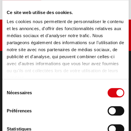
contenu
Ce site web utilise des cookies.
Les cookies nous permettent de personnaliser le contenu
et les annonces, d'offrir des fonctionnalités relatives aux
médias sociaux et d'analyser notre trafic. Nous
partageons également des informations sur l'utilisation de
notre site avec nos partenaires de médias sociaux, de
publicité et d'analyse, qui peuvent combiner celles-ci
avec d'autres informations que vous leur avez fournies
ou qu'ils ont collectées lors de votre utilisation de leurs
PRODUITS
services.
Démarrage & alimentation du réseau de bord
accessoires pour voitures et véhicules utilitaires
Sélection
Nécessaires
(Semi-) Traction & Stationnaire
du
consentement
(Semi-) Traction & Stationnaire
Lithium
Préférences
Domaines d'application
CONTACT
Statistiques