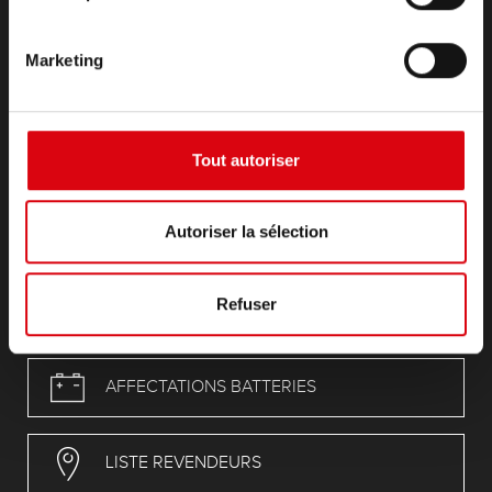
Infoservice
Mentions légales
Marketing
Conditions générales de vente (CGV)
Déclaration de protection des données
REACH Règlement
RoHS-Directive
Tout autoriser
Compliance
POP
Autoriser la sélection
CAProp65_Declaration
PFAS
Refuser
AFFECTATIONS BATTERIES
LISTE REVENDEURS