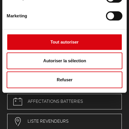
Infoservice
Mentions légales
Marketing
Conditions générales de vente (CGV)
Déclaration de protection des données
REACH Règlement
RoHS-Directive
Tout autoriser
Compliance
POP
Autoriser la sélection
CAProp65_Declaration
PFAS
Refuser
AFFECTATIONS BATTERIES
LISTE REVENDEURS