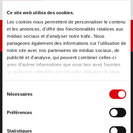
contenu
Ce site web utilise des cookies.
Les cookies nous permettent de personnaliser le contenu
et les annonces, d'offrir des fonctionnalités relatives aux
médias sociaux et d'analyser notre trafic. Nous
partageons également des informations sur l'utilisation de
notre site avec nos partenaires de médias sociaux, de
publicité et d'analyse, qui peuvent combiner celles-ci
avec d'autres informations que vous leur avez fournies
ou qu'ils ont collectées lors de votre utilisation de leurs
PRODUITS
services.
Démarrage & alimentation du réseau de bord
accessoires pour voitures et véhicules utilitaires
Sélection
Nécessaires
(Semi-) Traction & Stationnaire
du
consentement
(Semi-) Traction & Stationnaire
Lithium
Préférences
Domaines d'application
CONTACT
Statistiques