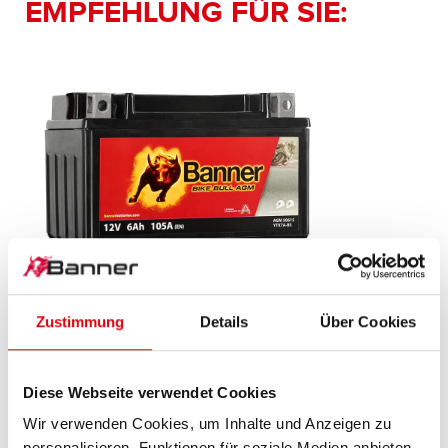
EMPFEHLUNG FÜR SIE:
Bike Bull AGM
Zustimmung
Details
Über Cookies
AGM 506 15 / BTX7A-BS - YTX7A-BS
Diese Webseite verwendet Cookies
Das Aushängeschild der Banner Markenqualität.
Originalqualität zum Nachrüsten (OE).
Wir verwenden Cookies, um Inhalte und Anzeigen zu
personalisieren, Funktionen für soziale Medien anbieten