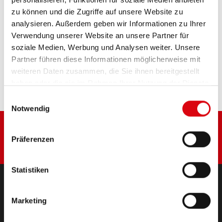
zu können und die Zugriffe auf unsere Website zu
PRODUKTDETAILS >
analysieren. Außerdem geben wir Informationen zu Ihrer
Verwendung unserer Website an unsere Partner für
soziale Medien, Werbung und Analysen weiter. Unsere
Diese Batterie kaufen:
Partner führen diese Informationen möglicherweise mit
weiteren Daten zusammen, die Sie ihnen bereitgestellt
HÄNDLER & EINBAUSERVICE >
haben oder die sie im Rahmen Ihrer Nutzung der Dienste
gesammelt haben.
Einwilligungsauswahl
Notwendig
Präferenzen
Statistiken
PRODUKTE
Marketing
Starter- & Bordnetzbatterien