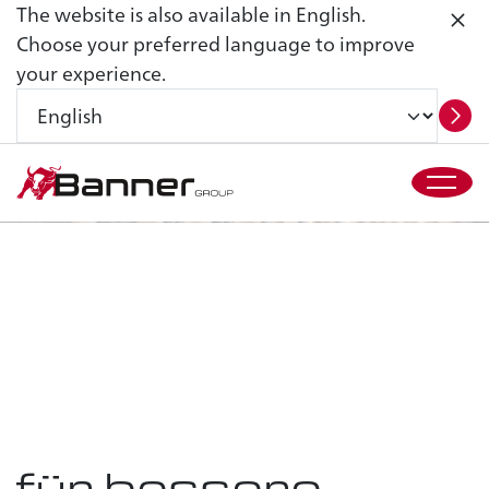
The website is also available in English.
Choose your preferred language to improve
your experience.
Banner
spark
difference
#
the
Zwei
Werte entdecken
Geschäftsbereic
he
für bessere