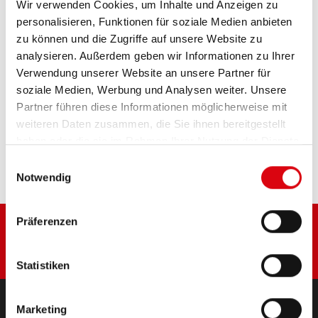
Wir verwenden Cookies, um Inhalte und Anzeigen zu
Das Aushängeschild der Banner Markenqualität.
personalisieren, Funktionen für soziale Medien anbieten
Originalqualität zum Nachrüsten (OE).
zu können und die Zugriffe auf unsere Website zu
analysieren. Außerdem geben wir Informationen zu Ihrer
PRODUKTDETAILS >
Verwendung unserer Website an unsere Partner für
soziale Medien, Werbung und Analysen weiter. Unsere
Partner führen diese Informationen möglicherweise mit
Diese Batterie kaufen:
weiteren Daten zusammen, die Sie ihnen bereitgestellt
haben oder die sie im Rahmen Ihrer Nutzung der Dienste
HÄNDLER & EINBAUSERVICE >
gesammelt haben.
Einwilligungsauswahl
Notwendig
Präferenzen
Statistiken
Marketing