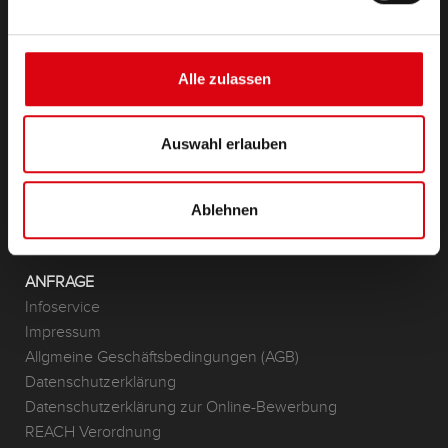
PRODUKTE
Starter- & Bordnetzbatterien
Zubehör für PKW und Nutzfahrzeuge
Alle zulassen
(Semi-) Traktion & Standby
(Semi-) Traktion & Standby
Lithium
Auswahl erlauben
Anwendungsbereiche
Ablehnen
KONTAKT
Standorte & Kontakt
ANFRAGE
Infoservice
Impressum
Allgmeine Geschäftsbedingungen (AGB)
Datenschutzerklärung
Datenschutzerklärung zur Online-Bewerbung
REACH Verordnung