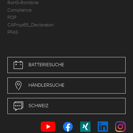
RoHS-Richtlinie
Compliance
POP
CAProp65_Declaration
PFAS
BATTERIESUCHE
HÄNDLERSUCHE
SCHWEIZ