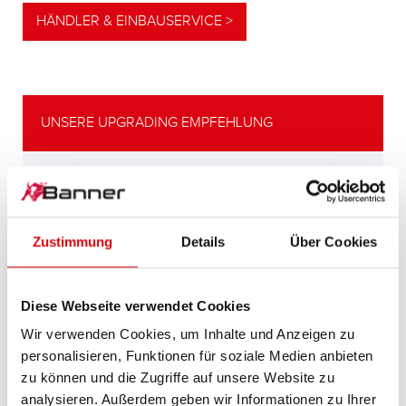
HÄNDLER & EINBAUSERVICE >
UNSERE UPGRADING EMPFEHLUNG
LEISTUNGSSTARKE
ALTERNATIVE
Zustimmung
Details
Über Cookies
Unsere Empfehlung für Fahrzeuge mit
höherem
Energiebedarf bzw. höheren
Diese Webseite verwendet Cookies
Kaltstartanforderungen.
Wir verwenden Cookies, um Inhalte und Anzeigen zu
personalisieren, Funktionen für soziale Medien anbieten
PRODUKTDETAILS >
zu können und die Zugriffe auf unsere Website zu
analysieren. Außerdem geben wir Informationen zu Ihrer