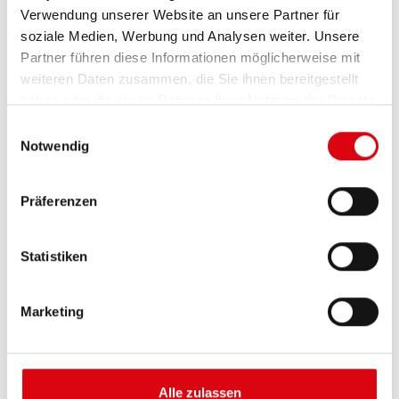
Verwendung unserer Website an unsere Partner für
soziale Medien, Werbung und Analysen weiter. Unsere
Partner führen diese Informationen möglicherweise mit
weiteren Daten zusammen, die Sie ihnen bereitgestellt
haben oder die sie im Rahmen Ihrer Nutzung der Dienste
gesammelt haben.
Einwilligungsauswahl
Notwendig
Buffalo Bull EFB
Präferenzen
EFB 690 17
Statistiken
Die besten und leistungsfähigsten Banner
Batterien. Leistungsgesteigert exakt nach den
Vorgaben führender europäischer KFZ-Hersteller.
Marketing
Originalqualität zum Nachrüsten.
Diese Batterie kaufen:
Alle zulassen