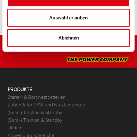
HÄNDLER & EINBAUSERVICE >
Auswahl erlauben
Ablehnen
PRODUKTE
Starter- & Bordnetzbatterien
Zubehör für PKW und Nutzfahrzeuge
(Semi-) Traktion & Standby
(Semi-) Traktion & Standby
Lithium
Anwendungsbereiche