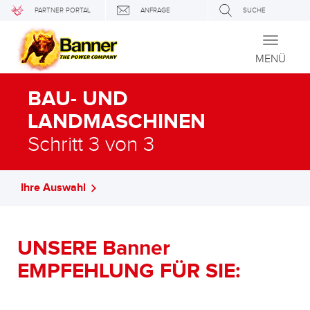
PARTNER PORTAL
ANFRAGE
SUCHE
Toggle
navigati
MENÜ
BAU- UND
LANDMASCHINEN
Schritt 3 von 3
Ihre Auswahl
UNSERE Banner
EMPFEHLUNG FÜR SIE: