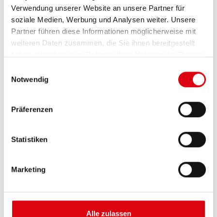
Verwendung unserer Website an unsere Partner für
soziale Medien, Werbung und Analysen weiter. Unsere
Partner führen diese Informationen möglicherweise mit
weiteren Daten zusammen, die Sie ihnen bereitgestellt
haben oder die sie im Rahmen Ihrer Nutzung der Dienste
gesammelt haben.
Einwilligungsauswahl
Notwendig
Buffalo Bull EFB
Präferenzen
EFB 690 17
Statistiken
Die besten und leistungsfähigsten Banner
Batterien. Leistungsgesteigert exakt nach den
Vorgaben führender europäischer KFZ-Hersteller.
Marketing
Originalqualität zum Nachrüsten.
Diese Batterie kaufen:
Alle zulassen