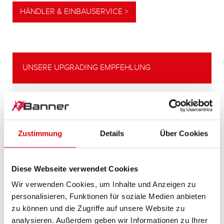
HÄNDLER & EINBAUSERVICE >
UNSERE UPGRADING EMPFEHLUNG
LEISTUNGSSTARKE
ALTERNATIVE
Zustimmung
Details
Über Cookies
Unsere Empfehlung für Fahrzeuge mit
höherem
Energiebedarf bzw. höheren
Diese Webseite verwendet Cookies
Kaltstartanforderungen.
Wir verwenden Cookies, um Inhalte und Anzeigen zu
personalisieren, Funktionen für soziale Medien anbieten
PRODUKTDETAILS >
zu können und die Zugriffe auf unsere Website zu
analysieren. Außerdem geben wir Informationen zu Ihrer