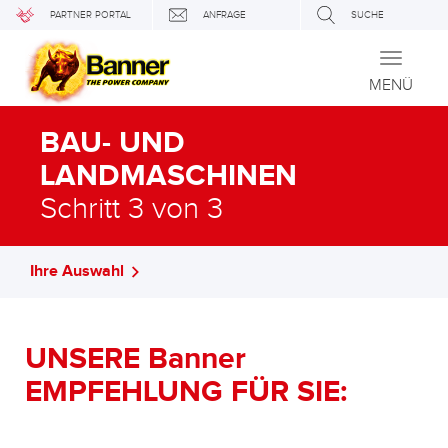
PARTNER PORTAL
ANFRAGE
SUCHE
Toggle
navigati
MENÜ
BAU- UND
LANDMASCHINEN
Schritt 3 von 3
Ihre Auswahl
UNSERE Banner
EMPFEHLUNG FÜR SIE: