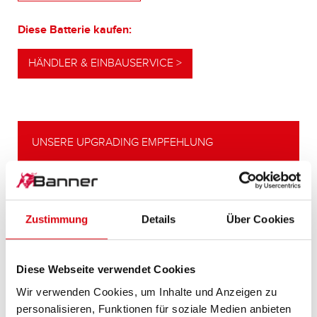
Diese Batterie kaufen:
HÄNDLER & EINBAUSERVICE >
UNSERE UPGRADING EMPFEHLUNG
LEISTUNGSSTARKE
Zustimmung
Details
Über Cookies
ALTERNATIVE
Unsere Empfehlung für Fahrzeuge mit
höherem
Diese Webseite verwendet Cookies
Energiebedarf bzw. höheren
Wir verwenden Cookies, um Inhalte und Anzeigen zu
Kaltstartanforderungen.
personalisieren, Funktionen für soziale Medien anbieten