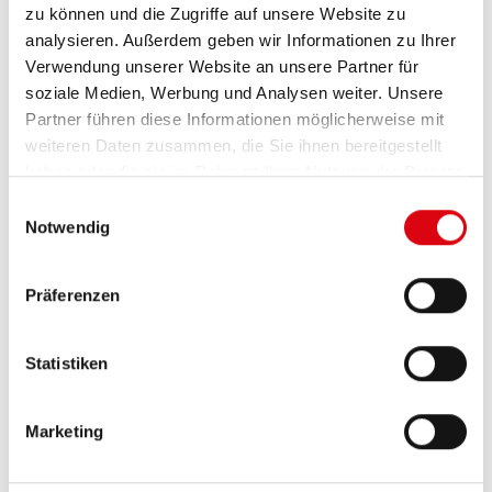
zu können und die Zugriffe auf unsere Website zu
PRODUKTDETAILS >
analysieren. Außerdem geben wir Informationen zu Ihrer
Verwendung unserer Website an unsere Partner für
soziale Medien, Werbung und Analysen weiter. Unsere
Partner führen diese Informationen möglicherweise mit
weiteren Daten zusammen, die Sie ihnen bereitgestellt
haben oder die sie im Rahmen Ihrer Nutzung der Dienste
gesammelt haben.
Einwilligungsauswahl
Notwendig
Präferenzen
Running Bull AGM
AGM 580 01
Statistiken
Die besten und leistungsfähigsten Banner
Marketing
Batterien. Leistungsgesteigert exakt nach den
Vorgaben führender europäischer KFZ-Hersteller.
Originalqualität zum Nachrüsten.