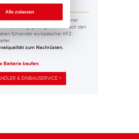
M 570 01
Alle zulassen
besten und leistungsfähigsten Banner
erien. Leistungsgesteigert exakt nach den
aben führender europäischer KFZ-
eller.
inalqualität zum Nachrüsten.
e Batterie kaufen:
NDLER & EINBAUSERVICE >