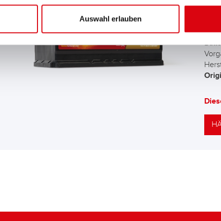
AG
Auswahl erlauben
Die 
Batt
Vorg
Herst
Orig
Dies
HÄ