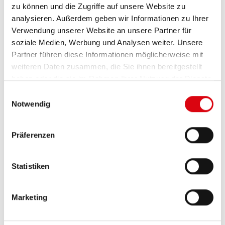
zu können und die Zugriffe auf unsere Website zu
PRODUKTDETAILS >
analysieren. Außerdem geben wir Informationen zu Ihrer
Verwendung unserer Website an unsere Partner für
soziale Medien, Werbung und Analysen weiter. Unsere
Partner führen diese Informationen möglicherweise mit
weiteren Daten zusammen, die Sie ihnen bereitgestellt
haben oder die sie im Rahmen Ihrer Nutzung der Dienste
gesammelt haben.
Einwilligungsauswahl
Notwendig
Präferenzen
Running Bull AGM
AGM 580 01
Statistiken
Die besten und leistungsfähigsten Banner
Marketing
Batterien. Leistungsgesteigert exakt nach den
Vorgaben führender europäischer KFZ-Hersteller.
Originalqualität zum Nachrüsten.