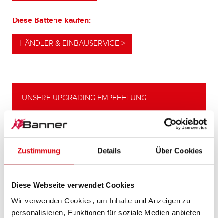
Diese Batterie kaufen:
HÄNDLER & EINBAUSERVICE >
UNSERE UPGRADING EMPFEHLUNG
LEISTUNGSSTARKE
Zustimmung
Details
Über Cookies
ALTERNATIVE
Unsere Empfehlung für Fahrzeuge mit
höherem
Diese Webseite verwendet Cookies
Energiebedarf bzw. höheren
Wir verwenden Cookies, um Inhalte und Anzeigen zu
Kaltstartanforderungen.
personalisieren, Funktionen für soziale Medien anbieten