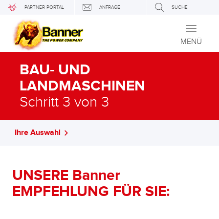
PARTNER PORTAL
ANFRAGE
SUCHE
Toggle
navigati
MENÜ
BAU- UND
LANDMASCHINEN
Schritt 3 von 3
Ihre Auswahl
UNSERE Banner
EMPFEHLUNG FÜR SIE: