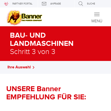
PARTNER PORTAL
ANFRAGE
SUCHE
Toggle
navigati
MENÜ
BAU- UND
LANDMASCHINEN
Schritt 3 von 3
Ihre Auswahl
UNSERE Banner
EMPFEHLUNG FÜR SIE: