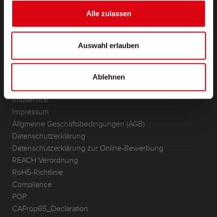
(Semi-) Traktion & Standby
Alle zulassen
Lithium
Anwendungsbereiche
Auswahl erlauben
KONTAKT
Standorte & Kontakt
Ablehnen
ANFRAGE
Infoservice
Impressum
Allgmeine Geschäftsbedingungen (AGB)
Datenschutzerklärung
Datenschutzerklärung zur Online-Bewerbung
REACH Verordnung
RoHS-Richtlinie
Compliance
POP
CAProp65_Declaration