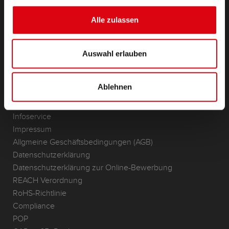
(Semi-) Traktion & Standby
(Semi-) Traktion & Standby
Alle zulassen
Lithium
Anwendungsbereiche
Auswahl erlauben
KONTAKT
Standorte & Kontakt
Ablehnen
ANFRAGE
Infoservice
Impressum
Allgmeine Geschäftsbedingungen (AGB)
Datenschutzerklärung
Datenschutzerklärung zur Online-Bewerbung
REACH Verordnung
RoHS-Richtlinie
Compliance
POP