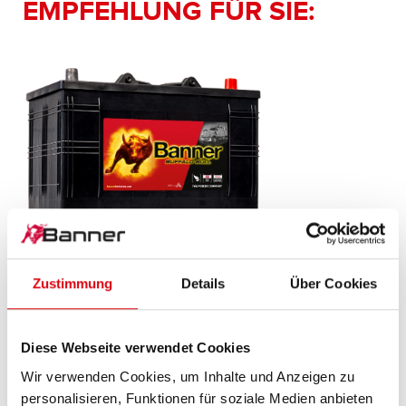
EMPFEHLUNG FÜR SIE:
Buffalo Bull SLI
Zustimmung
Details
Über Cookies
610 47
Das Aushängeschild der Banner Markenqualität.
Diese Webseite verwendet Cookies
Originalqualität zum Nachrüsten (OE).
Wir verwenden Cookies, um Inhalte und Anzeigen zu
personalisieren, Funktionen für soziale Medien anbieten