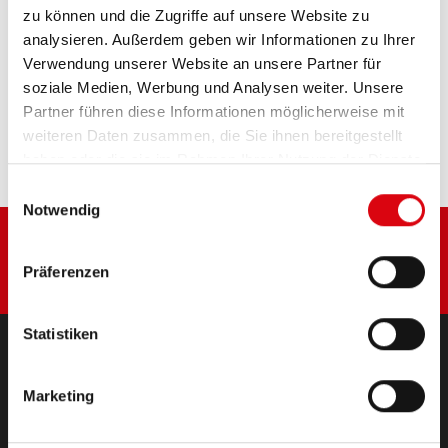
zu können und die Zugriffe auf unsere Website zu
PRODUKTDETAILS >
analysieren. Außerdem geben wir Informationen zu Ihrer
Verwendung unserer Website an unsere Partner für
Diese Batterie kaufen:
soziale Medien, Werbung und Analysen weiter. Unsere
Partner führen diese Informationen möglicherweise mit
HÄNDLER & EINBAUSERVICE >
weiteren Daten zusammen, die Sie ihnen bereitgestellt
haben oder die sie im Rahmen Ihrer Nutzung der Dienste
gesammelt haben.
Einwilligungsauswahl
Notwendig
Präferenzen
Statistiken
PRODUKTE
Marketing
Starter- & Bordnetzbatterien
Zubehör für PKW und Nutzfahrzeuge