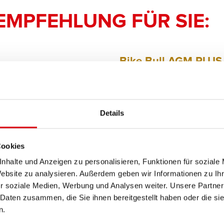
EMPFEHLUNG FÜR SIE:
Bike Bull AGM PLUS
AGM PLUS 518 21 / B
Das Aushängeschild der Banner
Details
Nachrüsten (OE).
Cookies
PRODUKTDETAILS >
nhalte und Anzeigen zu personalisieren, Funktionen für soziale
Website zu analysieren. Außerdem geben wir Informationen zu I
Diese Batterie kaufen:
r soziale Medien, Werbung und Analysen weiter. Unsere Partner
 Daten zusammen, die Sie ihnen bereitgestellt haben oder die s
HÄNDLER & EINBAUSERVIC
n.