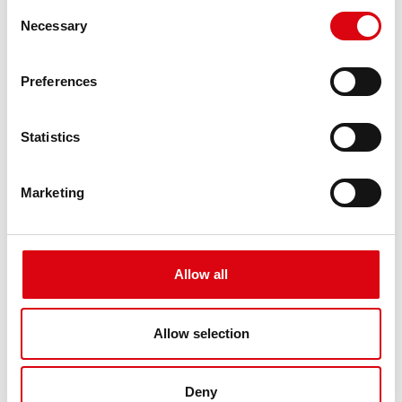
stark variieren. Die Stand by Bull Nass in der
Consent
Necessary
OPzS-Baureihe ist
vielseitig einsetzbar
und
Selection
kann sowohl für kurzzeitige
Hochstromanwendungen als auch für längere
Preferences
kapazitive Entladungen genutzt werden.
Statistics
Marketing
... und viele weitere Anwendungen.
Allow all
Wir beraten Sie gerne!
Allow selection
Deny