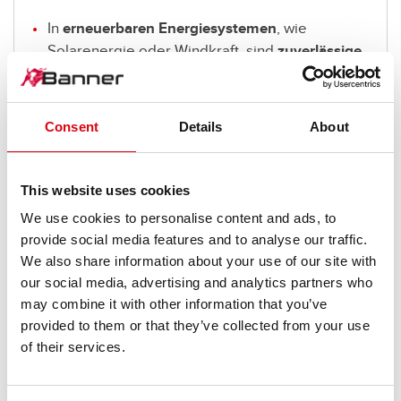
In
erneuerbaren Energiesystemen
, wie
Solarenergie oder Windkraft, sind
zuverlässige
Energiespeicher
entscheidend. Die OPzS-
Baureihe bietet eine lange Lebensdauer und
kann überschüssige Energie speichern, um sie
Consent
Details
About
bei Bedarf abzugeben.
Im Falle eines Stromausfalls oder eines
This website uses cookies
Blackouts bspw. in öffentlichen Gebäuden oder
We use cookies to personalise content and ads, to
medizinischen Einrichtungen ist eine
provide social media features and to analyse our traffic.
zuverlässige
Notstromversorgung
We also share information about your use of our site with
lebenswichtig. Die OPzS-Baureihe der Stand by
our social media, advertising and analytics partners who
Bull Nass wurde speziell für eine
schnelle und
may combine it with other information that you’ve
konstante Stromversorgung
entwickelt und
provided to them or that they’ve collected from your use
kann bei Netzausfällen sofort einspringen.
of their services.
In
Industrieanlagen
kann der Energiebedarf