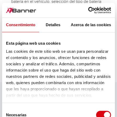
batería en el vehículo, selección del tipo de batería
Gran pantalla LED con indicación de la corriente (CCA)
y de la tensión, e indicador LED del estado de carga
Medición electrónica, carcasa resistente con cubierta
protectora, manejo sencillo
Consentimiento
Detalles
Acerca de las cookies
Protección contra inversiones de la polaridad y contra
sobretensión
Suministro: comprobador BBT DBA con pinzas, cubierta
Esta página web usa cookies
protectora e instrucciones
Las cookies de este sitio web se usan para personalizar
el contenido y los anuncios, ofrecer funciones de redes
sociales y analizar el tráfico. Además, compartimos
información sobre el uso que haga del sitio web con
nuestros partners de redes sociales, publicidad y análisis
DATOS TÉCNICOS
web, quienes pueden combinarla con otra información
que les haya proporcionado o que hayan recopilado a
partir del uso que haya hecho de sus servicios.
Modelo
Selección
Comprobador de la batería BBT DBA
Necesarias
de