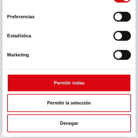
consentimiento
Aplicación
Professional
Preferencias
Tensión de prueba (V)
Estadística
12
Intervalo de prueba (EN)
Marketing
90 - 1.125
Clase de batería
Permitir todas
Standard, AGM, EFB, Start/Stop, GEL
Índice de protección
Permitir la selección
IP20
Denegar