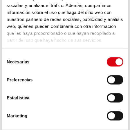
¿Es corrosivo el ácido de la batería?
sociales y analizar el tráfico. Además, compartimos
información sobre el uso que haga del sitio web con
¿Hasta qué tensión se puede descargar
nuestros partners de redes sociales, publicidad y análisis
una batería Running Bull AGM?
web, quienes pueden combinarla con otra información
que les haya proporcionado o que hayan recopilado a
¿Qué debo tener en cuenta al utilizar
partir del uso que haya hecho de sus servicios.
baterías iguales en redes en serie o
paralelas?
Selección
Necesarias
de
¿Con qué valores debo ajustar los
consentimiento
cargadores externos (regulador solar,
Preferencias
cargador B2B...) en caso de utilizar una
batería AGM?
Estadística
¿Qué debo tener en cuenta al conectar
dos baterías?
Marketing
Datos de interés sobre los gases de