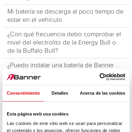
Mi batería se descarga al poco tiempo de
estar en el vehículo.
¿Con qué frecuencia debo comprobar el
nivel del electrolito de la Energy Bull o
de la Buffalo Bull?
¿Puedo instalar una batería de Banner
(sin código BEM) en mi Audi?
Necesito una ficha de datos de
Consentimiento
Detalles
Acerca de las cookies
seguridad para la batería de Banner.
¿Es posible determinar la fecha de
Esta página web usa cookies
fabricación de una batería de Banner?
Las cookies de este sitio web se usan para personalizar
el contenido y los anuncios, ofrecer funciones de redes