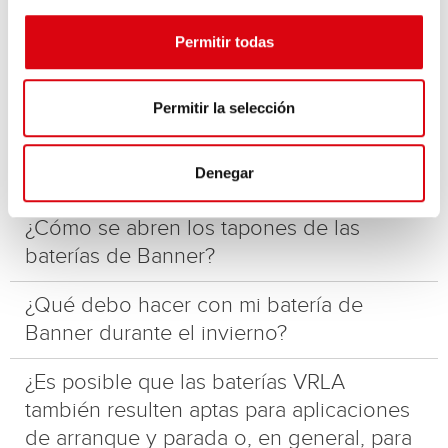
carga.
Permitir todas
¿Cómo puedo incorporar una batería de
Banner precargada en seco?
Permitir la selección
¿Puedo conectar en paralelo o en serie
Denegar
baterías con distintas denominaciones?
¿Cómo se abren los tapones de las
baterías de Banner?
¿Qué debo hacer con mi batería de
Banner durante el invierno?
¿Es posible que las baterías VRLA
también resulten aptas para aplicaciones
de arranque y parada o, en general, para