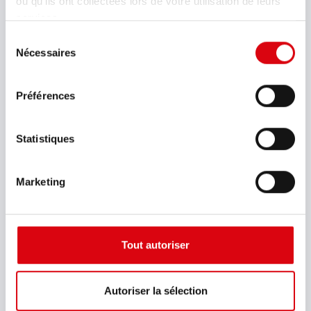
ou qu'ils ont collectées lors de votre utilisation de leurs
Instructions pour la manipulation & le transport
services.
des batteries au plomb
Sélection
Nécessaires
du
consentement
Certificat ISO 14001
Préférences
Certificat ISO 9001
Statistiques
Marketing
Certificat IATF 16949
Notice d’utilisation pour batteries de démarrage
Tout autoriser
Stockage et manipulation des batteries de
Autoriser la sélection
démarrage