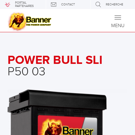
PORTAIL
CONTACT
RECHERCHE
PARTENAIRES
Toggle
navigati
MENU
POWER BULL SLI
P50 03