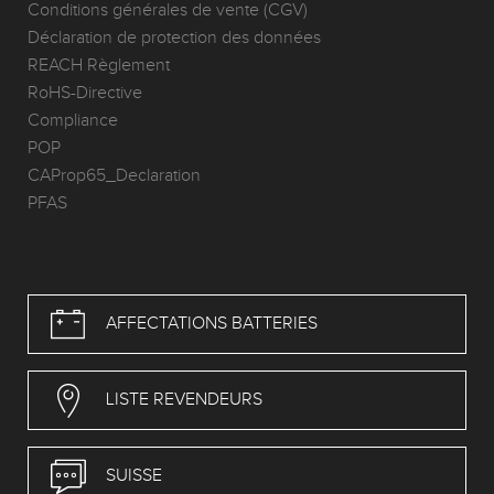
Conditions générales de vente (CGV)
Déclaration de protection des données
REACH Règlement
RoHS-Directive
Compliance
POP
CAProp65_Declaration
PFAS
AFFECTATIONS BATTERIES
LISTE REVENDEURS
SUISSE