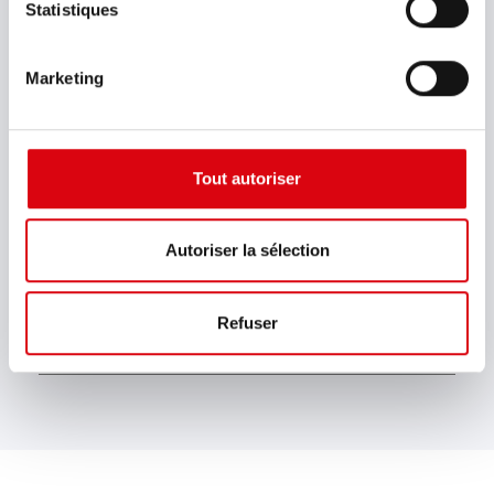
Largeur max. (mm)
Statistiques
173
Marketing
Hauteur max. du bac (mm)
203
Hauteur totale max. (mm)
Tout autoriser
225
Spécifications de la batterie
Autoriser la sélection
mGGA
Refuser
Talon
B00