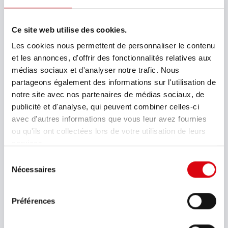
Tension nominale (V)
12
Ce site web utilise des cookies.
Capacité K20 (Ah)
Les cookies nous permettent de personnaliser le contenu
65
et les annonces, d'offrir des fonctionnalités relatives aux
médias sociaux et d'analyser notre trafic. Nous
Courant d'essai à froid EN (A)
partageons également des informations sur l'utilisation de
550
notre site avec nos partenaires de médias sociaux, de
publicité et d'analyse, qui peuvent combiner celles-ci
Schéma
avec d'autres informations que vous leur avez fournies
0
ou qu'ils ont collectées lors de votre utilisation de leurs
services.
Borne de connexion
Sélection
1
Nécessaires
du
consentement
Longueur max. (mm)
Préférences
233