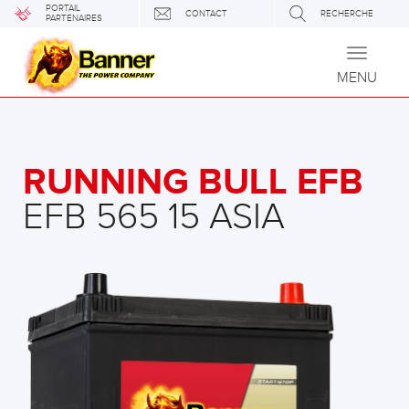
PORTAIL
CONTACT
RECHERCHE
PARTENAIRES
Toggle
navigati
MENU
RUNNING BULL EFB
EFB 565 15 ASIA