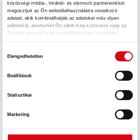
közösségi média-, hirdető- és elemező partnereinkkel
TERMÉKKEL KAPCSOLATOS RÉSZLETEK >
megosztjuk az Ön weboldalhasználatra vonatkozó
adatait, akik kombinálhatják az adatokat más olyan
adatokkal, amelyeket Ön adott meg számukra vagy az
Ön által használt más szolgáltatásokból gyűjtöttek.
Hozzájárulás
Elengedhetetlen
kiválasztása
Beállítások
Running Bull AGM
Statisztikai
AGM 595 01
Marketing
A legjobb és a legnagyobb teljesítményű
Banner akkumulátorok. Nagyobb teljesítmény
pontosan a piacvezető európai
gépjárműgyártók előírásainak megfelelően.