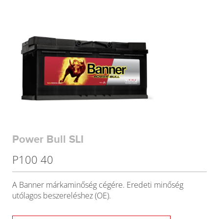
Power Bull SLI
P100 40
A Banner márkaminőség cégére. Eredeti minőség
utólagos beszereléshez (OE).