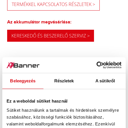
TERMÉKKEL KAPCSOLATOS RÉSZLETEK >
Az akkumulátor megvásárlása:
KERESKEDŐ ÉS BESZERELŐ SZERVIZ >
FRISSÍTÉSI JAVASLATUNK
Beleegyezés
Részletek
A sütikről
NAGY TELJESÍTMÉNYŰ
ALTERNATÍVA
Ez a weboldal sütiket használ
Sütiket használunk a tartalmak és hirdetések személyre
Javaslatunk nagyobb energiaigényű vagy
nagyobb hidegindítási igényű járművekhez.
szabásához, közösségi funkciók biztosításához,
valamint weboldalforgalmunk elemzéséhez. Ezenkívül