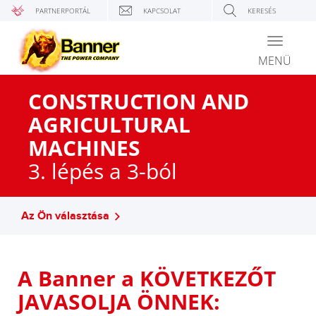
PARTNERPORTÁL
KAPCSOLAT
KERESÉS
Toggle
navigati
MENÜ
CONSTRUCTION AND
AGRICULTURAL
MACHINES
3. lépés a 3-ból
Az Ön választása
A Banner a KÖVETKEZŐT
JAVASOLJA ÖNNEK: