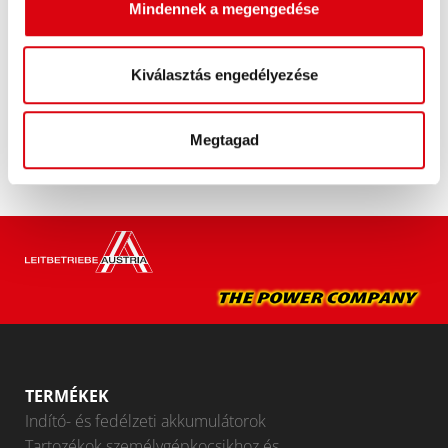
Eredeti minőség utólagos beszereléshez.
Mindennek a megengedése
Az akkumulátor megvásárlása:
Kiválasztás engedélyezése
KERESKEDŐ ÉS BESZERELŐ SZERVIZ >
Megtagad
TERMÉKEK
Indító- és fedélzeti akkumulátorok
Tartozékok személygépkocsikhoz és