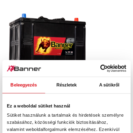
Beleegyezés
Részletek
A sütikről
Buffalo Bull SLI
625 11
Ez a weboldal sütiket használ
Sütiket használunk a tartalmak és hirdetések személyre
A Banner márkaminőség cégére. Eredeti minőség
szabásához, közösségi funkciók biztosításához,
utólagos beszereléshez (OE).
valamint weboldalforgalmunk elemzéséhez. Ezenkívül