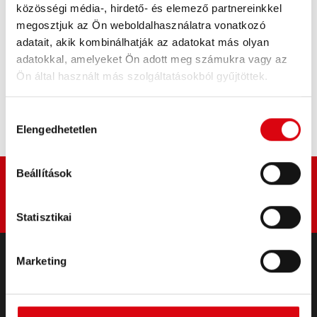
közösségi média-, hirdető- és elemező partnereinkkel
TERMÉKKEL KAPCSOLATOS RÉSZLETEK >
megosztjuk az Ön weboldalhasználatra vonatkozó
adatait, akik kombinálhatják az adatokat más olyan
adatokkal, amelyeket Ön adott meg számukra vagy az
Az akkumulátor megvásárlása:
Ön által használt más szolgáltatásokból gyűjtöttek.
KERESKEDŐ ÉS BESZERELŐ SZERVIZ >
Hozzájárulás
Elengedhetetlen
kiválasztása
Beállítások
Statisztikai
Marketing
TERMÉKEK
Indító- és fedélzeti akkumulátorok