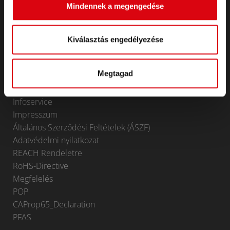
Tartozékok személygépkocsikhoz és
Mindennek a megengedése
haszongépjárművekhez
Trakciós és helyhez kötött
Trakciós és helyhez kötött
Kiválasztás engedélyezése
Lithium
Alkalmazási területek
Megtagad
KAPCSOLAT
Infoservice
Impresszum
Általános Szerződési Feltételek (ÁSZF)
Adatvédelmi nyilatkozat
REACH Rendeletre
RoHS-Directive
Megfelelés
POP
CAProp65_Declaration
PFAS