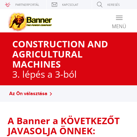
PARTNERPORTÁL
KAPCSOLAT
KERESÉS
Toggle
navigati
MENÜ
CONSTRUCTION AND
AGRICULTURAL
MACHINES
3. lépés a 3-ból
Az Ön választása
A Banner a KÖVETKEZŐT
JAVASOLJA ÖNNEK: