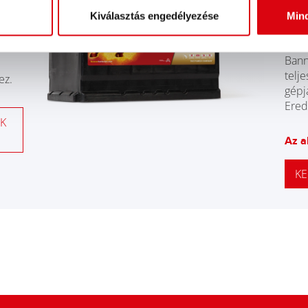
AG
Kiválasztás engedélyezése
Min
A le
Bann
telj
ez.
gépj
Ered
K
Az a
KE