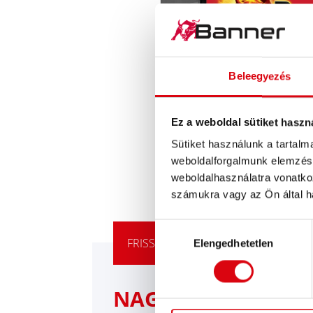
Beleegyezés
Ez a weboldal sütiket haszn
Sütiket használunk a tartal
weboldalforgalmunk elemzésé
weboldalhasználatra vonatko
számukra vagy az Ön által ha
Hozzájárulás
FRISSÍTÉSI JAVASLATUNK
Elengedhetetlen
kiválasztása
NAGY