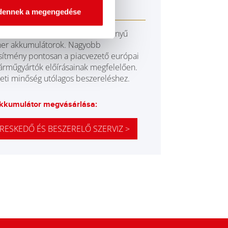
M 560 01
dennek a megengedése
gjobb és a legnagyobb teljesítményű
er akkumulátorok. Nagyobb
esítmény pontosan a piacvezető európai
árműgyártók előírásainak megfelelően.
eti minőség utólagos beszereléshez.
kkumulátor megvásárlása:
RESKEDŐ ÉS BESZERELŐ SZERVIZ >