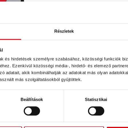
TERMÉKKEL KAPCSOLATOS
Az akkumulátor megvásárlás
Részletek
KERESKEDŐ ÉS BESZERELŐ
ál
mak és hirdetések személyre szabásához, közösségi funkciók biz
hez. Ezenkívül közösségi média-, hirdető- és elemező partner
zó adatait, akik kombinálhatják az adatokat más olyan adatokka
sznált más szolgáltatásokból gyűjtöttek.
Beállítások
Statisztikai
Ru