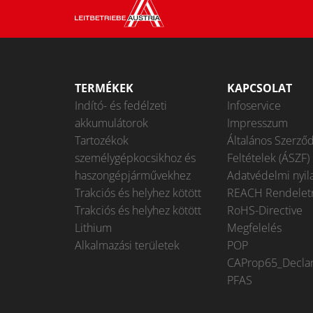
TERMÉKEK
KAPCSOLAT
Indító- és fedélzeti
Infoservice
akkumulátorok
Impresszum
Tartozékok
Általános Szerződ
személygépkocsikhoz és
Feltételek (ÁSZF)
haszongépjárművekhez
Adatvédelmi nyil
Trakciós és helyhez kötött
REACH Rendelet
Trakciós és helyhez kötött
RoHS-Directive
Lithium
Megfelelés
Alkalmazási területek
POP
CAProp65_Declar
PFAS