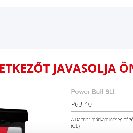
VETKEZŐT JAVASOLJA Ö
Power Bull SLI
P63 40
A Banner márkaminőség cégér
(OE).