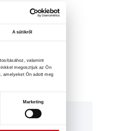
 RÉSZLETEK >
a:
A sütikről
 SZERVIZ >
tosításához, valamint
einkkel megosztjuk az Ön
l, amelyeket Ön adott meg
Marketing
nning Bull AGM