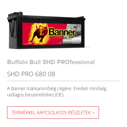
Buffalo Bull SHD PROfessional
SHD PRO 680 08
A Banner márkaminőség cégére. Eredeti minőség
utólagos beszereléshez (OE).
TERMÉKKEL KAPCSOLATOS RÉSZLETEK >