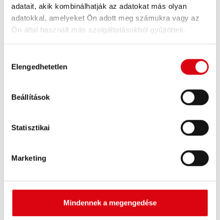
adatait, akik kombinálhatják az adatokat más olyan
adatokkal, amelyeket Ön adott meg számukra vagy az
Ön által használt más szolgáltatásokból gyűjtöttek.
Hozzájárulás
Elengedhetetlen
kiválasztása
Buffalo Bull EFB
Beállítások
EFB 690 17
Statisztikai
A legjobb és a legnagyobb teljesítményű
Banner akkumulátorok. Nagyobb teljesítmény
Marketing
pontosan a piacvezető európai
gépjárműgyártók előírásainak megfelelően.
Eredeti minőség utólagos beszereléshez.
Mindennek a megengedése
Az akkumulátor megvásárlása: