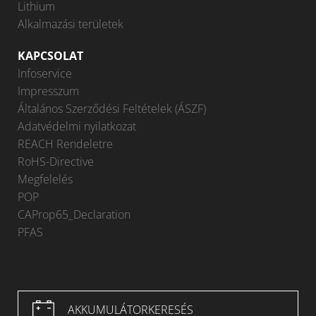
Lithium
Alkalmazási területek
KAPCSOLAT
Infoservice
Impresszum
Általános Szerződési Feltételek (ÁSZF)
Adatvédelmi nyilatkozat
REACH Rendeletre
RoHS-Directive
Megfelelés
POP
CAProp65_Declaration
PFAS
AKKUMULÁTORKERESÉS