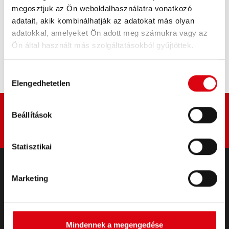
megosztjuk az Ön weboldalhasználatra vonatkozó
adatait, akik kombinálhatják az adatokat más olyan
Az akkumulátor megvásárlása:
adatokkal, amelyeket Ön adott meg számukra vagy az
Ön által használt más szolgáltatásokból gyűjtöttek.
KERESKEDŐ ÉS BESZERELŐ SZERVIZ >
Hozzájárulás
Elengedhetetlen
kiválasztása
Beállítások
Statisztikai
Marketing
TERMÉKEK
Indító- és fedélzeti akkumulátorok
Tartozékok személygépkocsikhoz és
haszongépjárművekhez
Mindennek a megengedése