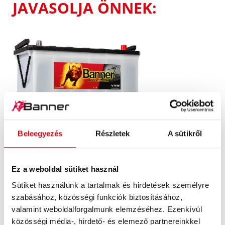
JAVASOLJA ÖNNEK:
Buffalo Bull SLI
Beleegyezés
Részletek
A sütikről
600 26
Ez a weboldal sütiket használ
A Banner márkaminőség cégére. Eredeti minőség
Sütiket használunk a tartalmak és hirdetések személyre
utólagos beszereléshez (OE).
szabásához, közösségi funkciók biztosításához,
valamint weboldalforgalmunk elemzéséhez. Ezenkívül
közösségi média-, hirdető- és elemező partnereinkkel
TERMÉKKEL KAPCSOLATOS RÉSZLETEK >