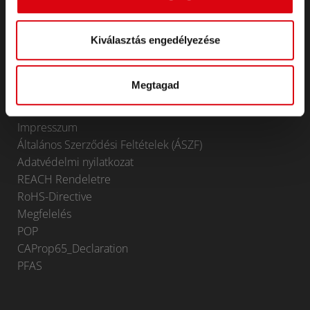
Trakciós és helyhez kötött
Trakciós és helyhez kötött
Kiválasztás engedélyezése
Lithium
Alkalmazási területek
Megtagad
KAPCSOLAT
Infoservice
Impresszum
Általános Szerződési Feltételek (ÁSZF)
Adatvédelmi nyilatkozat
REACH Rendeletre
RoHS-Directive
Megfelelés
POP
CAProp65_Declaration
PFAS