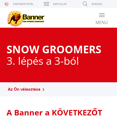
PARTNERPORTÁL
KAPCSOLAT
KERESÉS
Toggle
navigati
MENÜ
SNOW GROOMERS
3. lépés a 3-ból
Az Ön választása
A Banner a KÖVETKEZŐT