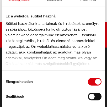
Kérjük, fogadja el a
Marketing cookie-kat
a tartalom
megtekintéséhez.
Ez a weboldal sütiket használ
Sütiket használunk a tartalmak és hirdetések személyre
szabásához, közösségi funkciók biztosításához,
valamint weboldalforgalmunk elemzéséhez. Ezenkívül
közösségi média-, hirdető- és elemező partnereinkkel
megosztjuk az Ön weboldalhasználatra vonatkozó
adatait, akik kombinálhatják az adatokat más olyan
adatokkal, amelyeket Ön adott meg számukra vagy az
Ön által használt más szolgáltatásokból gyűjtöttek.
TERMÉKEK
Indító- és fedélzeti akkumulátorok
Tartozékok személygépkocsikhoz és
Hozzájárulás
Elengedhetetlen
haszongépjárművekhez
kiválasztása
Trakciós és helyhez kötött
Trakciós és helyhez kötött
Beállítások
Lithium
Alkalmazási területek