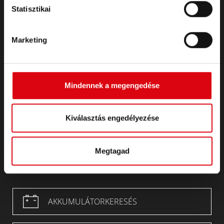
Statisztikai
KAPCSOLAT
Infoservice
Marketing
Impresszum
Általános Szerződési Feltételek (ÁSZF)
Adatvédelmi nyilatkozat
REACH Rendeletre
Mindennek a megengedése
RoHS-Directive
Megfelelés
Kiválasztás engedélyezése
POP
CAProp65_Declaration
PFAS
Megtagad
AKKUMULÁTORKERESÉS