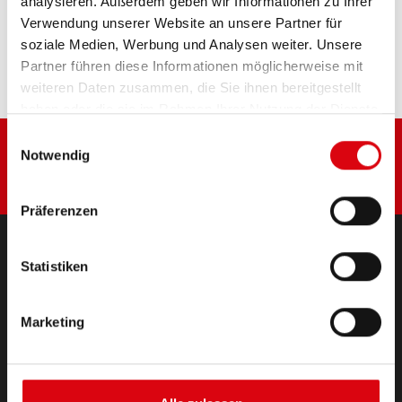
analysieren. Außerdem geben wir Informationen zu Ihrer
Diese Batterie kaufen:
Verwendung unserer Website an unsere Partner für
soziale Medien, Werbung und Analysen weiter. Unsere
HÄNDLER & EINBAUSERVICE >
Partner führen diese Informationen möglicherweise mit
weiteren Daten zusammen, die Sie ihnen bereitgestellt
haben oder die sie im Rahmen Ihrer Nutzung der Dienste
gesammelt haben.
Einwilligungsauswahl
Notwendig
Präferenzen
Statistiken
PRODUKTE
Starter- & Bordnetzbatterien
Marketing
Zubehör für PKW und Nutzfahrzeuge
(Semi-) Traktion & Standby
(Semi-) Traktion & Standby
Lithium