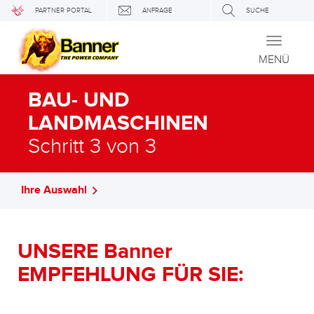
PARTNER PORTAL
ANFRAGE
SUCHE
Toggle
navigati
MENÜ
BAU- UND
LANDMASCHINEN
Schritt 3 von 3
Ihre Auswahl
UNSERE Banner
EMPFEHLUNG FÜR SIE: