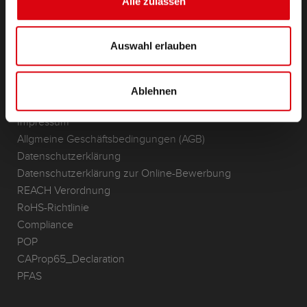
Alle zulassen
Anwendungsbereiche
KONTAKT
Auswahl erlauben
Standorte & Kontakt
ANFRAGE
Ablehnen
Infoservice
Impressum
Allgmeine Geschäftsbedingungen (AGB)
Datenschutzerklärung
Datenschutzerklärung zur Online-Bewerbung
REACH Verordnung
RoHS-Richtlinie
Compliance
POP
CAProp65_Declaration
PFAS