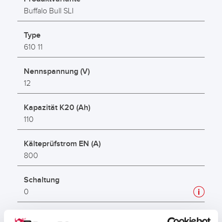
Buffalo Bull SLI
Type
610 11
Nennspannung (V)
12
Kapazität K20 (Ah)
110
Kälteprüfstrom EN (A)
800
Schaltung
0
Anschlusspol