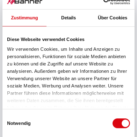
1
Zustimmung
Details
Über Cookies
Max. Länge (mm)
344
Diese Webseite verwendet Cookies
Max. Breite (mm)
175
Wir verwenden Cookies, um Inhalte und Anzeigen zu
personalisieren, Funktionen für soziale Medien anbieten
Max. Kastenhöhe (mm)
zu können und die Zugriffe auf unsere Website zu
214
analysieren. Außerdem geben wir Informationen zu Ihrer
Verwendung unserer Website an unsere Partner für
Max. Gesamthöhe (mm)
soziale Medien, Werbung und Analysen weiter. Unsere
230
Partner führen diese Informationen möglicherweise mit
weiteren Daten zusammen, die Sie ihnen bereitgestellt
haben oder die sie im Rahmen Ihrer Nutzung der Dienste
Batteriemerkmale
gesammelt haben.
mG
Einwilligungsauswahl
Notwendig
Bodenleiste