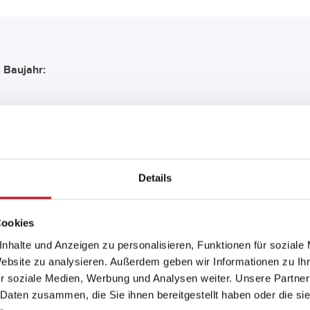
Baujahr:
EMPFEHLUNG FÜR SIE:
Details
Buffalo Bull SLI
Cookies
610 11
nhalte und Anzeigen zu personalisieren, Funktionen für soziale
Website zu analysieren. Außerdem geben wir Informationen zu I
Das Aushängeschild der Banner
r soziale Medien, Werbung und Analysen weiter. Unsere Partner
Nachrüsten (OE).
 Daten zusammen, die Sie ihnen bereitgestellt haben oder die s