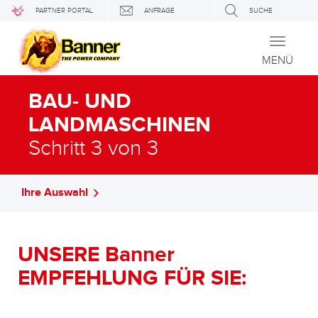
PARTNER PORTAL
ANFRAGE
SUCHE
Toggle
navigati
MENÜ
BAU- UND
LANDMASCHINEN
Schritt 3 von 3
Ihre Auswahl
UNSERE Banner
EMPFEHLUNG FÜR SIE: