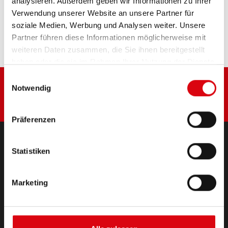
analysieren. Außerdem geben wir Informationen zu Ihrer
Diese Batterie kaufen:
Verwendung unserer Website an unsere Partner für
soziale Medien, Werbung und Analysen weiter. Unsere
HÄNDLER & EINBAUSERVICE >
Partner führen diese Informationen möglicherweise mit
weiteren Daten zusammen, die Sie ihnen bereitgestellt
haben oder die sie im Rahmen Ihrer Nutzung der Dienste
gesammelt haben.
Einwilligungsauswahl
Notwendig
Präferenzen
Statistiken
PRODUKTE
Starter- & Bordnetzbatterien
Marketing
Zubehör für PKW und Nutzfahrzeuge
(Semi-) Traktion & Standby
(Semi-) Traktion & Standby
Lithium