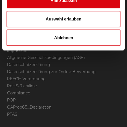
Alle zulassen
Anwendungsbereiche
KONTAKT
Auswahl erlauben
Standorte & Kontakt
ANFRAGE
Ablehnen
Infoservice
Impressum
Allgmeine Geschäftsbedingungen (AGB)
Datenschutzerklärung
Datenschutzerklärung zur Online-Bewerbung
REACH Verordnung
RoHS-Richtlinie
Compliance
POP
CAProp65_Declaration
PFAS