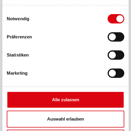
haben oder die sie im Rahmen Ihrer Nutzung der Dienste
gesammelt haben.
Einwilligungsauswahl
Typenliste Starterbatterien
Notwendig
Technischer Ratgeber
Präferenzen
Statistiken
Merkblatt Batterie auslaufsicher
Marketing
Behandlungsvorschrift für Motorrad-Batterien
Zertifikat ISO 14001
Alle zulassen
Auswahl erlauben
Zertifikat ISO 9001