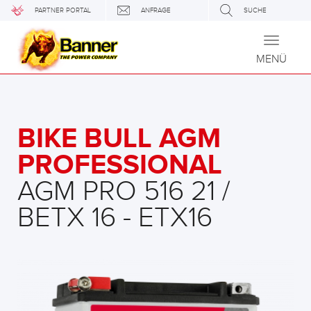
PARTNER PORTAL
ANFRAGE
SUCHE
Toggle
navigati
MENÜ
BIKE BULL AGM
PROFESSIONAL
AGM PRO 516 21 /
BETX 16 - ETX16