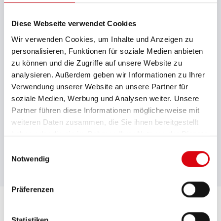
Max. Kastenhöhe (mm)
Diese Webseite verwendet Cookies
195
Wir verwenden Cookies, um Inhalte und Anzeigen zu
personalisieren, Funktionen für soziale Medien anbieten
Max. Gesamthöhe (mm)
zu können und die Zugriffe auf unsere Website zu
220
analysieren. Außerdem geben wir Informationen zu Ihrer
Verwendung unserer Website an unsere Partner für
Batteriemerkmale
soziale Medien, Werbung und Analysen weiter. Unsere
mGGARZS
Partner führen diese Informationen möglicherweise mit
weiteren Daten zusammen, die Sie ihnen bereitgestellt
Bodenleiste
haben oder die sie im Rahmen Ihrer Nutzung der Dienste
B00
gesammelt haben.
Einwilligungsauswahl
Notwendig
Präferenzen
Statistiken