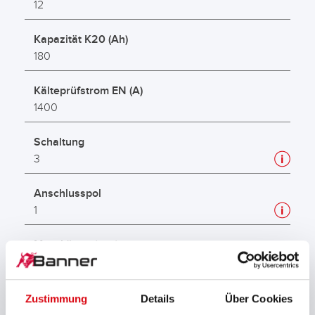
12
Kapazität K20 (Ah)
180
Kälteprüfstrom EN (A)
1400
Schaltung
3
Anschlusspol
1
Max. Länge (mm)
513
Max. Breite (mm)
Zustimmung
Details
Über Cookies
223