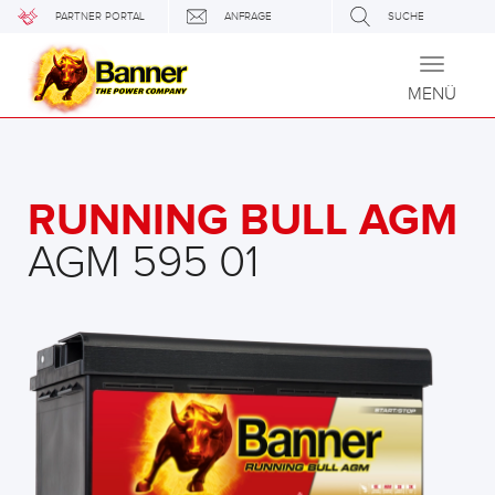
PARTNER PORTAL
ANFRAGE
SUCHE
Toggle
navigati
MENÜ
RUNNING BULL AGM
AGM 595 01