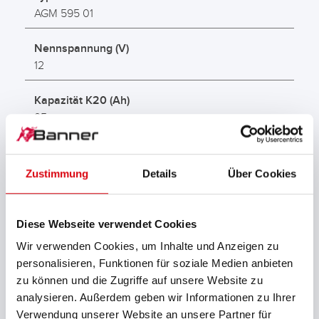
AGM 595 01
Nennspannung (V)
12
Kapazität K20 (Ah)
95
Kälteprüfstrom EN (A)
850
Zustimmung
Details
Über Cookies
Schaltung
0
Diese Webseite verwendet Cookies
Wir verwenden Cookies, um Inhalte und Anzeigen zu
Anschlusspol
personalisieren, Funktionen für soziale Medien anbieten
1
zu können und die Zugriffe auf unsere Website zu
analysieren. Außerdem geben wir Informationen zu Ihrer
Max. Länge (mm)
Verwendung unserer Website an unsere Partner für