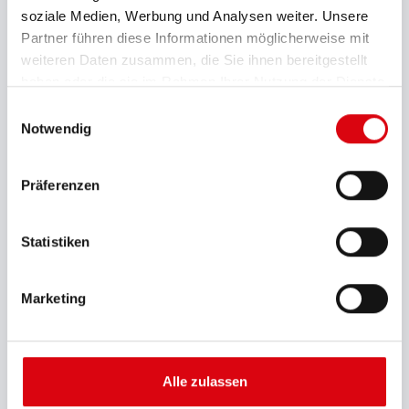
354
soziale Medien, Werbung und Analysen weiter. Unsere
Partner führen diese Informationen möglicherweise mit
Max. Breite (mm)
weiteren Daten zusammen, die Sie ihnen bereitgestellt
175
haben oder die sie im Rahmen Ihrer Nutzung der Dienste
gesammelt haben.
Einwilligungsauswahl
Max. Kastenhöhe (mm)
Notwendig
190
Präferenzen
Max. Gesamthöhe (mm)
190
Statistiken
Batteriemerkmale
mG
Marketing
Bodenleiste
B13
Alle zulassen