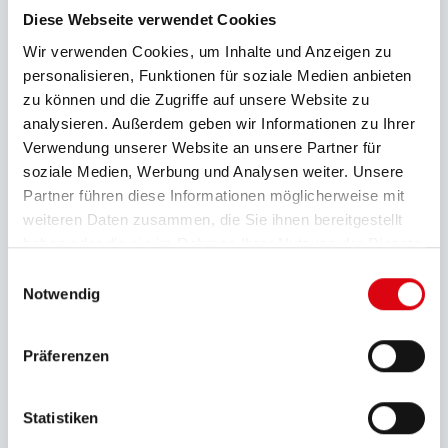
Diese Webseite verwendet Cookies
Merkblatt Batterie gefüllt mit Säure
Wir verwenden Cookies, um Inhalte und Anzeigen zu
personalisieren, Funktionen für soziale Medien anbieten
Zertifikat ISO 14001
zu können und die Zugriffe auf unsere Website zu
analysieren. Außerdem geben wir Informationen zu Ihrer
Verwendung unserer Website an unsere Partner für
Zertifikat ISO 9001
soziale Medien, Werbung und Analysen weiter. Unsere
Partner führen diese Informationen möglicherweise mit
weiteren Daten zusammen, die Sie ihnen bereitgestellt
Zertifikat IATF 16949
haben oder die sie im Rahmen Ihrer Nutzung der Dienste
gesammelt haben.
Einwilligungsauswahl
Notwendig
Gebrauchsanweisung für Starterbatterien
Präferenzen
Lagerung und Umgang mit Starterbatterien
Statistiken