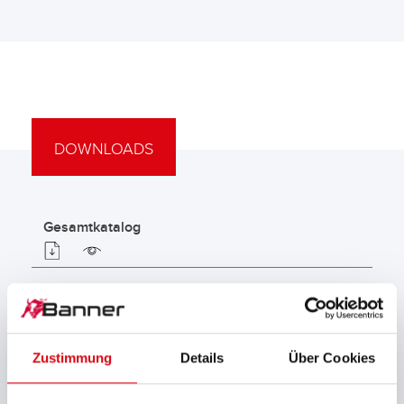
DOWNLOADS
Gesamtkatalog
Typenliste Starterbatterien
Zustimmung
Details
Über Cookies
Technischer Ratgeber