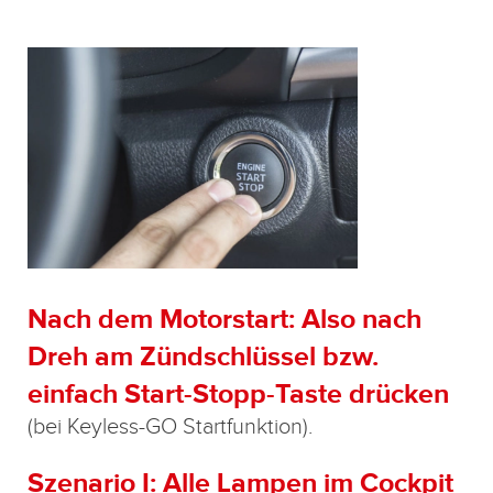
Nach dem Motorstart: Also nach
Dreh am Zündschlüssel bzw.
einfach Start-Stopp-Taste drücken
(bei Keyless-GO Startfunktion).
Szenario I: Alle Lampen im Cockpit