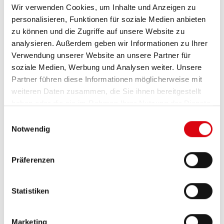
Test für verschlissene Kohlen: Geht die Leuchte nach
Wir verwenden Cookies, um Inhalte und Anzeigen zu
leichtem Schlag auf den Regler aus, sind die Kohlen
personalisieren, Funktionen für soziale Medien anbieten
verbraucht.
zu können und die Zugriffe auf unsere Website zu
analysieren. Außerdem geben wir Informationen zu Ihrer
Verwendung unserer Website an unsere Partner für
soziale Medien, Werbung und Analysen weiter. Unsere
Partner führen diese Informationen möglicherweise mit
weiteren Daten zusammen, die Sie ihnen bereitgestellt
haben oder die sie im Rahmen Ihrer Nutzung der Dienste
gesammelt haben.
Einwilligungsauswahl
Notwendig
Präferenzen
Statistiken
Möglichkeit 3: Keilrippenriemen quietscht und die
Lichtmaschine
(Alternator, Generator)
kann dadurch
nicht die volle Leistung erbringen.
Marketing