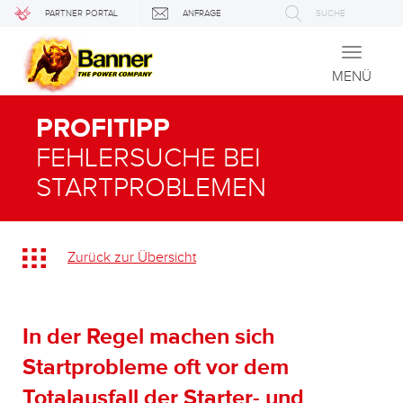
PARTNER PORTAL
ANFRAGE
SUCHE
Toggle
navigati
MENÜ
PROFITIPP
FEHLERSUCHE BEI
STARTPROBLEMEN
Zurück zur Übersicht
In der Regel machen sich
Startprobleme oft vor dem
Totalausfall der Starter- und