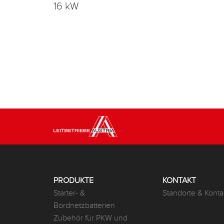
16 kW
PRODUKTE
KONTAKT
Starter- &
Standorte & Konta
Bordnetzbatterien
Zubehör für PKW und