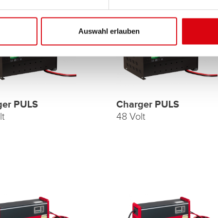
Auswahl erlauben
ger PULS
Charger PULS
lt
48 Volt