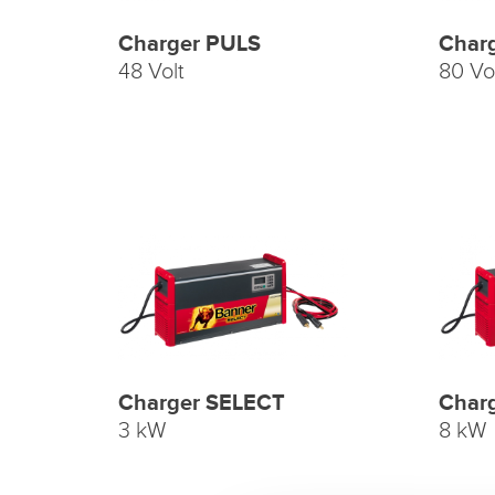
Charger PULS
Char
48 Volt
80 Vo
Charger SELECT
Char
3 kW
8 kW