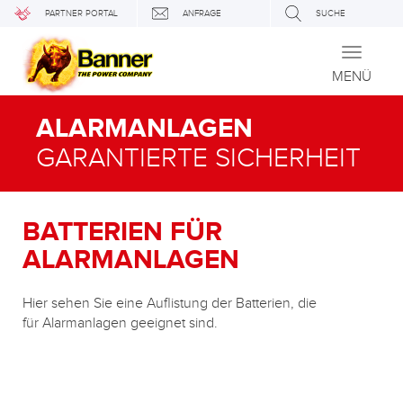
PARTNER PORTAL
ANFRAGE
SUCHE
Toggle
navigati
MENÜ
ALARMANLAGEN
GARANTIERTE SICHERHEIT
BATTERIEN FÜR
ALARMANLAGEN
Hier sehen Sie eine Auflistung der Batterien, die
für Alarmanlagen geeignet sind.