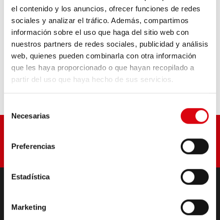
el contenido y los anuncios, ofrecer funciones de redes
sociales y analizar el tráfico. Además, compartimos
DETALLES DEL PRODUCTO >
información sobre el uso que haga del sitio web con
nuestros partners de redes sociales, publicidad y análisis
Comprar esta batería:
web, quienes pueden combinarla con otra información
que les haya proporcionado o que hayan recopilado a
DISTRIBUIDOR Y SERVICIO DE MONTAJE >
partir del uso que haya hecho de sus servicios.
Selección
Necesarias
de
consentimiento
Preferencias
Estadística
PRODUCTOS
Marketing
BATERÍAS DE ARRANQUE Y AUXILIARES