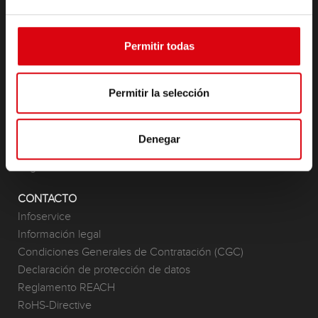
Accesorios para turismos y vehículos comerciales
(Semi ) Tracción y Estacionarias
Lithium
Permitir todas
Ámbitos de aplicación
Permitir la selección
EMPRESA
The Power Company
Prensa y noticias
Denegar
Investigación y Desarrollo
Logo
CONTACTO
Infoservice
Información legal
Condiciones Generales de Contratación (CGC)
Declaración de protección de datos
Reglamento REACH
RoHS-Directive