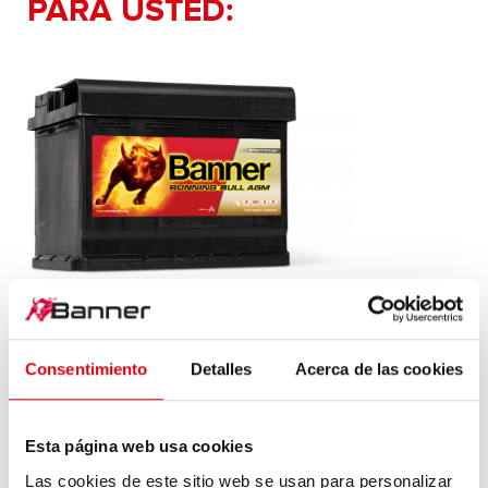
PARA USTED:
Running Bull AGM
AGM 560 01
Consentimiento
Detalles
Acerca de las cookies
La calidad de marca de Banner es su principal
Esta página web usa cookies
característica. Calidad original (OE) para el
reequipamiento.
Las cookies de este sitio web se usan para personalizar