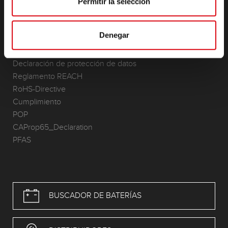
Permitir la selección
CONTACTO
Infoservice
Denegar
Información legal
Condiciones Generales de Contratación (CGC)
Declaración de protección de datos
Reglamento REACH
RoHS-Directive
Cumplimiento
POP
CAProp65_Declaration
PFAS
BUSCADOR DE BATERÍAS