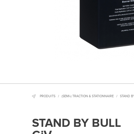
PRODUITS
/
(SEMI-) TRACTION & STATIONNAIRE
/
STAND B
STAND BY BULL