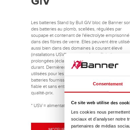
GiV
Les batteries Stand by Bull GiV bloc de Banner so
des batteries au plomb, scellées, régulées par
soupape et contenant de l'électrolyte emprisonné
dans des fibres de verre. Elles peuvent être utilis
aussi bien dans des domaines à courant élevé
(installations USV*) que pour des sollicitations
prolongées (éclairages de sécurité) plusieurs heu
durant. Dernièrement, ces batteries sont égaleme
utilisées pour les loisirs et le secteur ménager. Ce
batteries fournissent une alimentation électrique
Consentement
fiable et sans entretien à un excellent rapport
qualité-prix.
Ce site web utilise des cook
* USV = alimentation électrique sans interruption
Les cookies nous permettent d
sociaux et d'analyser notre t
partenaires de médias sociaux
MOTEUR DE RECHERCHE DE BATTERIES