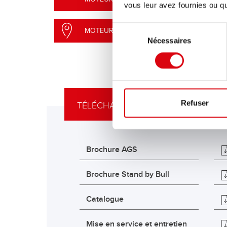
vous leur avez fournies ou qu'
Sélection
MOTEUR DE RECHERCHE DE REVENDEURS
Nécessaires
du
consentement
Refuser
TÉLÉCHARGEMENTS
Brochure AGS
Brochure Stand by Bull
Catalogue
Mise en service et entretien