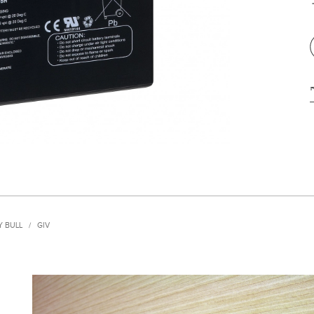
Y BULL
/
GIV