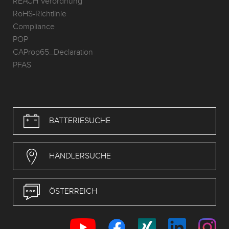
REACH Verordnung
RoHS-Richtlinie
Compliance
POP
CAProp65_Declaration
PFAS
BATTERIESUCHE
HÄNDLERSUCHE
ÖSTERREICH