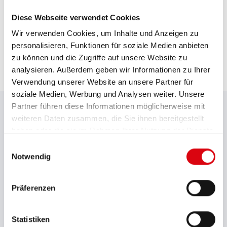
Verschlossen und ventilgeregelt
Gutes Preis-Leistungsverhältnis
Diese Webseite verwendet Cookies
Wir verwenden Cookies, um Inhalte und Anzeigen zu
personalisieren, Funktionen für soziale Medien anbieten
zu können und die Zugriffe auf unsere Website zu
analysieren. Außerdem geben wir Informationen zu Ihrer
Verwendung unserer Website an unsere Partner für
DOWNLOADS
soziale Medien, Werbung und Analysen weiter. Unsere
Partner führen diese Informationen möglicherweise mit
weiteren Daten zusammen, die Sie ihnen bereitgestellt
haben oder die sie im Rahmen Ihrer Nutzung der Dienste
Folder Energy Solutions
gesammelt haben.
Einwilligungsauswahl
Notwendig
Folder Stand by Bull
Präferenzen
Gesamtkatalog
Statistiken