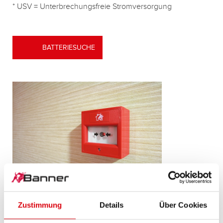
* USV = Unterbrechungsfreie Stromversorgung
BATTERIESUCHE
TECHNISCHE DATEN UND INFOS
Zustimmung
Details
Über Cookies