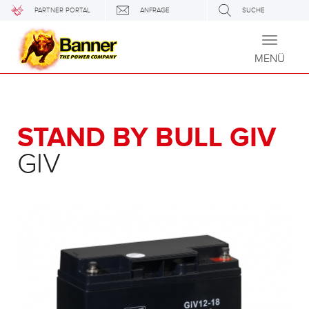
PARTNER PORTAL
ANFRAGE
SUCHE
Toggle
navigati
MENÜ
STAND BY BULL GIV
GIV