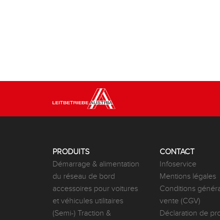
PRODUITS
CONTACT
Démarrage & alimentation
Infoservice
du réseau de bord
Mentions légales
accessoires pour voitures
Conditions généra
et véhicules utilitaires
vente (CGV)
(Semi-) Traction &
Déclaration de pr