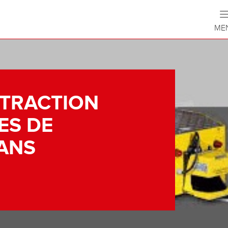
ME
 TRACTION
ES DE
ANS