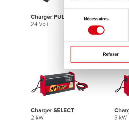
Sélection
Charger PULS
Char
Nécessaires
du
24 Volt
48 Vo
consentement
Refuser
Charger SELECT
Char
2 kW
3 kW