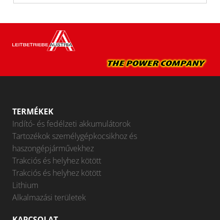
TERMÉKEK
Indító- és fedélzeti akkumulátorok
Tartozékok személygépkocsikhoz és
haszongépjárművekhez
Trakciós és helyhez kötött
Trakciós és helyhez kötött
Lithium
Alkalmazási területek
KAPCSOLAT