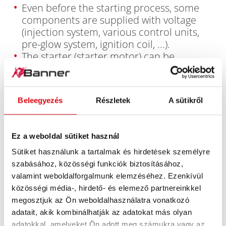
Even before the starting process, some
components are supplied with voltage
(injection system, various control units,
pre-glow system, ignition coil, ...).
The starter (starter motor) can be
supplied with the power required to start
the engine - this is why the Energy Bull
was designed as a DUAL POWER battery.
Beleegyezés
Részletek
A sütikről
Power supply for many electrical
consumers for sailing and electric boats,
yachts, motorhomes and caravans,
Ez a weboldal sütiket használ
camping/caravans and the solar sector.
The long-term discharge battery is
Sütiket használunk a tartalmak és hirdetések személyre
comparable to a marathon runner in the
szabásához, közösségi funkciók biztosításához,
sports sector, solid starting performance
valamint weboldalforgalmunk elemzéséhez. Ezenkívül
combined with long-term power for the
közösségi média-, hirdető- és elemező partnereinkkel
power supply of many additional
megosztjuk az Ön weboldalhasználatra vonatkozó
electrical consumers.
adatait, akik kombinálhatják az adatokat más olyan
In a dual battery system, a starter battery
adatokkal, amelyeket Ön adott meg számukra vagy az