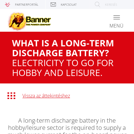
PARTNERPORTÁL
KAPCSOLAT
KERESÉS
Toggle
navigati
MENÜ
WHAT IS A LONG-TERM
DISCHARGE BATTERY?
ELECTRICITY TO GO FOR
HOBBY AND LEISURE.
Vissza az áttekintéshez
A long-term discharge battery in the
hobby/leisure sector is required to supply a