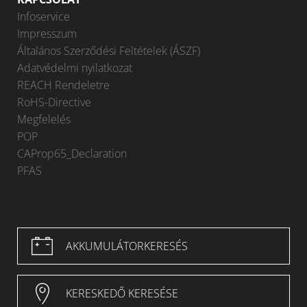
Infoservice
Impresszum
Általános Szerződési Feltételek (ÁSZF)
Adatvédelmi nyilatkozat
REACH Rendeletre
RoHS-Directive
Megfelelés
POP
CAProp65_Declaration
PFAS
AKKUMULÁTORKERESÉS
KERESKEDŐ KERESÉSE