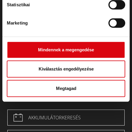
Statisztikai
KAPCSOLAT
Infoservice
Marketing
Impresszum
Általános Szerződési Feltételek (ÁSZF)
Adatvédelmi nyilatkozat
REACH Rendeletre
Mindennek a megengedése
RoHS-Directive
Megfelelés
Kiválasztás engedélyezése
POP
CAProp65_Declaration
PFAS
Megtagad
AKKUMULÁTORKERESÉS