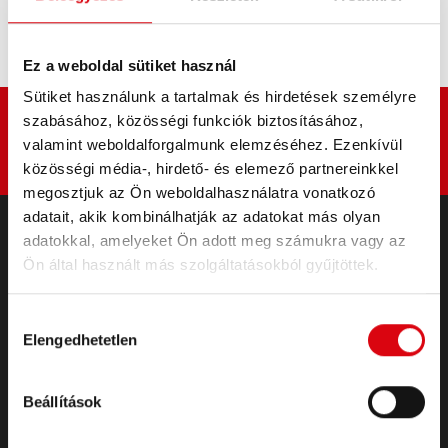
CSF
Ez a weboldal sütiket használ
Sütiket használunk a tartalmak és hirdetések személyre
szabásához, közösségi funkciók biztosításához,
valamint weboldalforgalmunk elemzéséhez. Ezenkívül
közösségi média-, hirdető- és elemező partnereinkkel
megosztjuk az Ön weboldalhasználatra vonatkozó
adatait, akik kombinálhatják az adatokat más olyan
adatokkal, amelyeket Ön adott meg számukra vagy az
TERMÉKEK
Ön által használt más szolgáltatásokból gyűjtöttek.
Indító- és fedélzeti akkumulátorok
Tartozékok személygépkocsikhoz és
Hozzájárulás
Elengedhetetlen
haszongépjárművekhez
kiválasztása
Trakciós és helyhez kötött
Trakciós és helyhez kötött
Beállítások
Lithium
Alkalmazási területek