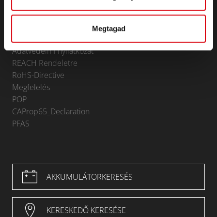
KAPCSOLAT
Infoservice
Impresszum
Megtagad
Általános Szerződési Feltételek (ÁSZF)
Adatvédelmi nyilatkozat
REACH Rendeletre
RoHS-Directive
Megfelelés
POP
CAProp65_Declaration
PFAS
AKKUMULÁTORKERESÉS
KERESKEDŐ KERESÉSE