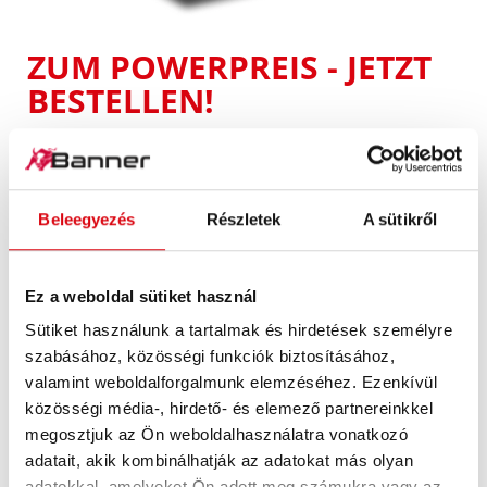
ZUM POWERPREIS -
JETZT
BESTELLEN!
Sie wollen einen perfekten Start und satte
Power, damit Ihrem nächsten Abenteuer
nichts im Wege steht? Auf unsere Bike Bull
Beleegyezés
Részletek
A sütikről
können Sie sich jederzeit verlassen!
Besonders für Biker bietet dieses
Kraftpaket alles was für den reinen
Ez a weboldal sütiket használ
Fahrspaß nötig ist.
Sütiket használunk a tartalmak és hirdetések személyre
szabásához, közösségi funkciók biztosításához,
Unser exclusives Bike Bull-Topangebot
valamint weboldalforgalmunk elemzéséhez. Ezenkívül
für Batterieprofis:
közösségi média-, hirdető- és elemező partnereinkkel
megosztjuk az Ön weboldalhasználatra vonatkozó
3 % Rabatt für 50 Stück
adatait, akik kombinálhatják az adatokat más olyan
adatokkal, amelyeket Ön adott meg számukra vagy az