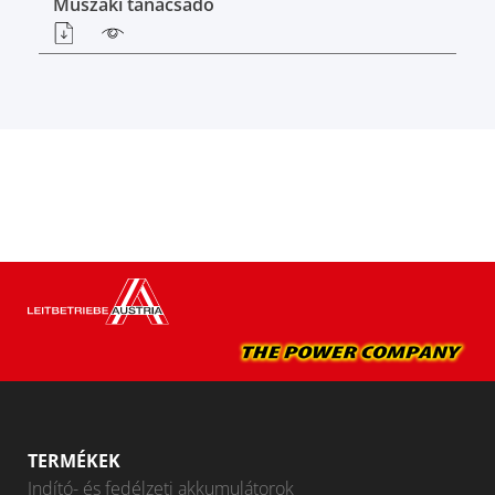
Műszaki tanácsadó
TERMÉKEK
Indító- és fedélzeti akkumulátorok