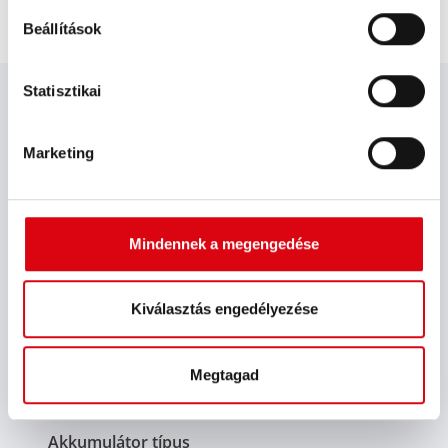
Beállítások
MŰSZAKI RÉSZLETEK
Statisztikai
Modell
Marketing
Accucharger 6A Recovery
Kérelem
Mindennek a megengedése
Consumer
Hálózati feszültség (V AC)
Kiválasztás engedélyezése
230
Akkumulátor feszültség (V)
Megtagad
12
Akkumulátor típus