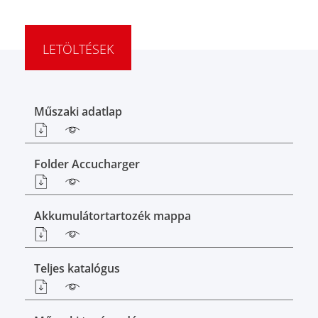
LETÖLTÉSEK
Műszaki adatlap
Folder Accucharger
Akkumulátortartozék mappa
Teljes katalógus