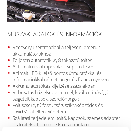
MŰSZAKI ADATOK ÉS INFORMÁCIÓK
Recovery üzemmóddal a teljesen lemerült
akkumulátorokhoz
Teljesen automatikus, 8 fokozatú töltés
Automatikus átkapcsolás csepptöltésre
Animált LED kijelző pontos útmutatókkal és
információkkal német, angol és francia nyelven
Akkumulátortöltés kijelzése százalékban
Robusztus ház élvédelemmel, kiváló minőségű
szigetelt kapcsok, szerelőhorgok
Póluscsere, túlfeszültség, szikraképződés és
rövidzárlat elleni védelem
Szállítási terjedelem: töltő, kapcsok, szemes adapter
biztosítékkal, tárolótáska és útmutató