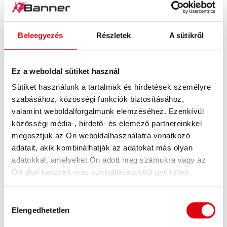
Beleegyezés
Részletek
A sütikről
Ez a weboldal sütiket használ
Sütiket használunk a tartalmak és hirdetések személyre
szabásához, közösségi funkciók biztosításához,
valamint weboldalforgalmunk elemzéséhez. Ezenkívül
közösségi média-, hirdető- és elemező partnereinkkel
megosztjuk az Ön weboldalhasználatra vonatkozó
adatait, akik kombinálhatják az adatokat más olyan
adatokkal, amelyeket Ön adott meg számukra vagy az
HOW TO VIDEO
Ön által használt más szolgáltatásokból gyűjtöttek.
Banner Accucharger
Hozzájárulás
Elengedhetetlen
kiválasztása