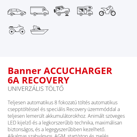
Banner ACCUCHARGER
6A RECOVERY
UNIVERZÁLIS TÖLTŐ
Teljesen automatikus 8 fokozatú töltés automatikus
csepptöltéssel és speciális Recovery üzemmóddal a
teljesen lemerült akkumulátorokhoz. Animált szöveges
LED kijelző és a legkorszerűbb technika, maximálisan
biztonságos, és a legegyszerűbben kezelhető.
Alkalmas szabványos, AGM, start/stop és zselés