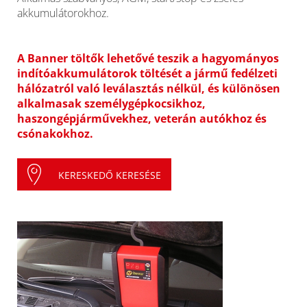
akkumulátorokhoz.
A Banner töltők lehetővé teszik a hagyományos
indítóakkumulátorok töltését a jármű fedélzeti
hálózatról való leválasztás nélkül, és különösen
alkalmasak személygépkocsikhoz,
haszongépjárművekhez, veterán autókhoz és
csónakokhoz.
KERESKEDŐ KERESÉSE