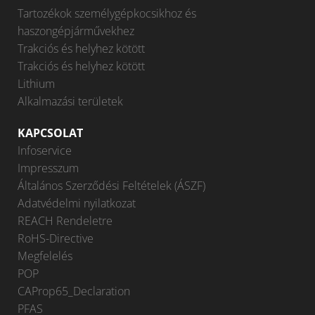
Tartozékok személygépkocsikhoz és
haszongépjárművekhez
Trakciós és helyhez kötött
Trakciós és helyhez kötött
Lithium
Alkalmazási területek
KAPCSOLAT
Infoservice
Impresszum
Általános Szerződési Feltételek (ÁSZF)
Adatvédelmi nyilatkozat
REACH Rendeletre
RoHS-Directive
Megfelelés
POP
CAProp65_Declaration
PFAS