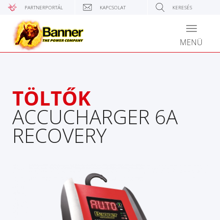
PARTNERPORTÁL
KAPCSOLAT
KERESÉS
Toggle
navigati
MENÜ
TÖLTŐK
ACCUCHARGER 6A
RECOVERY