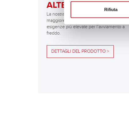
ALTERNATIVA
Rifiuta
La nostra raccomandazione in caso di
maggiore fabbisogno di energia ovvero di
esigenze più elevate per l’avviamento a
freddo.
DETTAGLI DEL PRODOTTO >