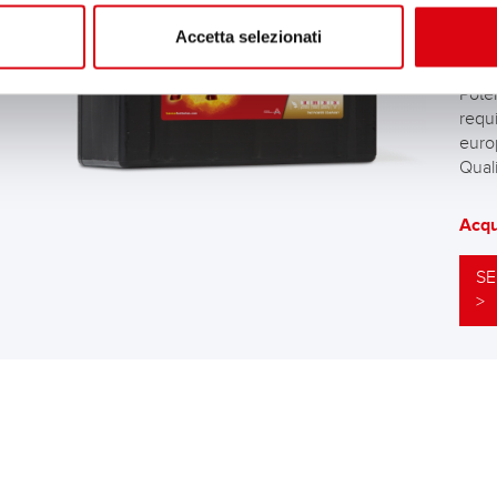
EFB
Accetta selezionati
Le mi
Pote
requi
euro
Quali
Acqu
SE
>