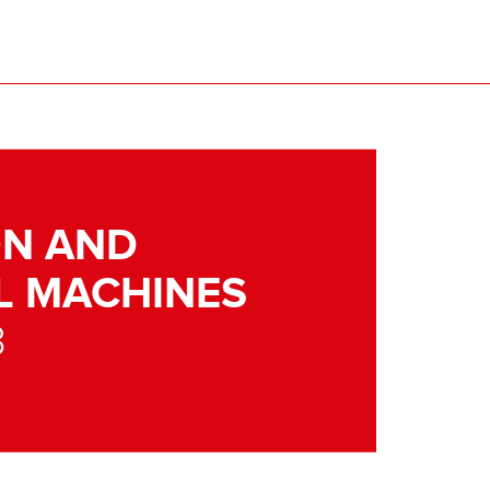
N AND
L MACHINES
3