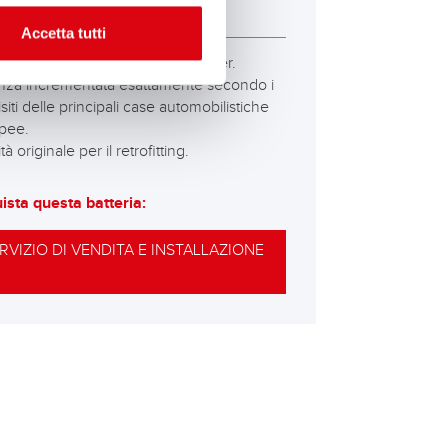
 595 15 ASIA
Accetta tutti
gliori e più potenti batterie Banner.
nza incrementata esattamente secondo i
siti delle principali case automobilistiche
pee.
tà originale per il retrofitting.
ista questa batteria:
RVIZIO DI VENDITA E INSTALLAZIONE