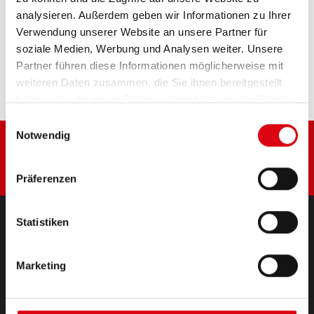
analysieren. Außerdem geben wir Informationen zu Ihrer
Verwendung unserer Website an unsere Partner für
Diese Batterie kaufen:
soziale Medien, Werbung und Analysen weiter. Unsere
Partner führen diese Informationen möglicherweise mit
HÄNDLER & EINBAUSERVICE >
weiteren Daten zusammen, die Sie ihnen bereitgestellt
haben oder die sie im Rahmen Ihrer Nutzung der Dienste
gesammelt haben.
Einwilligungsauswahl
Notwendig
Präferenzen
Statistiken
PRODUKTE
Starter- & Bordnetzbatterien
Marketing
Zubehör für PKW und Nutzfahrzeuge
(Semi-) Traktion & Standby