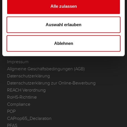
(Semi-) Traktion & Standby
Alle zulassen
Lithium
Anwendungsbereiche
Auswahl erlauben
KONTAKT
Standorte & Kontakt
Ablehnen
ANFRAGE
Infoservice
Impressum
Allgmeine Geschäftsbedingungen (AGB)
Datenschutzerklärung
Datenschutzerklärung zur Online-Bewerbung
REACH Verordnung
RoHS-Richtlinie
Compliance
POP
CAProp65_Declaration
PFAS