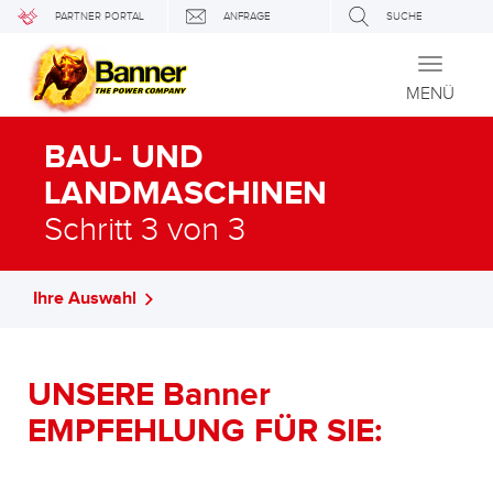
PARTNER PORTAL
ANFRAGE
SUCHE
Toggle
navigati
MENÜ
BAU- UND
LANDMASCHINEN
Schritt 3 von 3
Ihre Auswahl
UNSERE Banner
EMPFEHLUNG FÜR SIE: