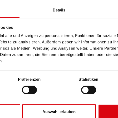
Details
Cookies
nhalte und Anzeigen zu personalisieren, Funktionen für soziale
Stand by Bull Nass
Website zu analysieren. Außerdem geben wir Informationen zu I
 by Bull GiVC
Nass
r soziale Medien, Werbung und Analysen weiter. Unsere Partner
 Daten zusammen, die Sie ihnen bereitgestellt haben oder die s
n.
Präferenzen
Statistiken
Auswahl erlauben