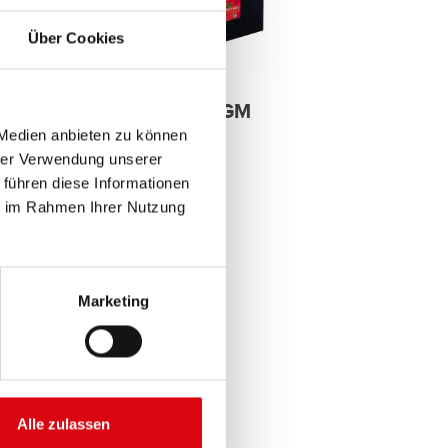
Über Cookies
Stand by Bull AGM
AGM
 Medien anbieten zu können
hrer Verwendung unserer
 führen diese Informationen
ie im Rahmen Ihrer Nutzung
Marketing
Alle zulassen