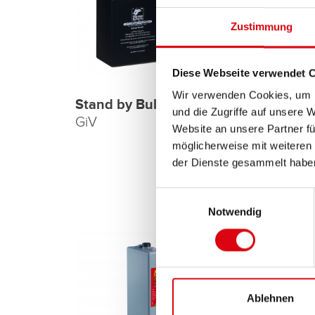
Zustimmung
Diese Webseite verwendet 
Wir verwenden Cookies, um I
Stand by Bull GiV
und die Zugriffe auf unsere 
GiV
Stand
Website an unsere Partner fü
GiVC
möglicherweise mit weiteren
der Dienste gesammelt habe
Einwilligungsauswahl
Notwendig
Ablehnen