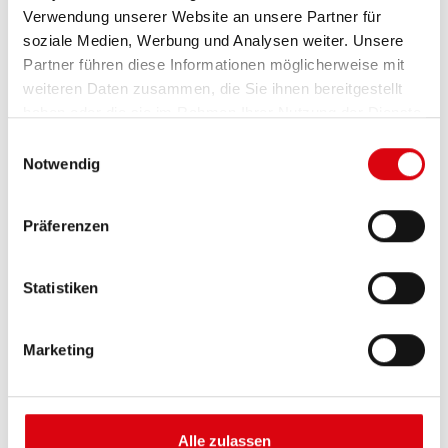
Verwendung unserer Website an unsere Partner für
soziale Medien, Werbung und Analysen weiter. Unsere
Partner führen diese Informationen möglicherweise mit
weiteren Daten zusammen, die Sie ihnen bereitgestellt
haben oder die sie im Rahmen Ihrer Nutzung der Dienste
gesammelt haben.
Einwilligungsauswahl
Notwendig
Buffalo Bull EFB
Präferenzen
EFB 690 17
Statistiken
Die besten und leistungsfähigsten Banner
Batterien. Leistungsgesteigert exakt nach den
Vorgaben führender europäischer KFZ-Hersteller.
Marketing
Originalqualität zum Nachrüsten.
Diese Batterie kaufen:
Alle zulassen