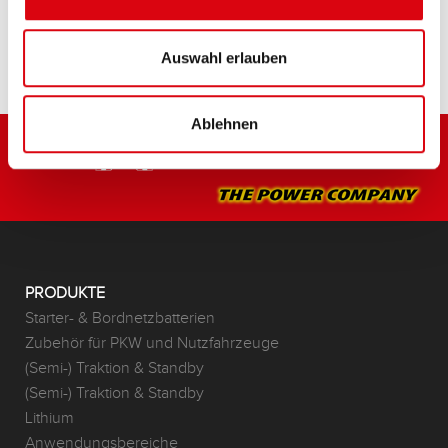
HÄNDLER & EINBAUSERVICE >
Auswahl erlauben
Ablehnen
PRODUKTE
Starter- & Bordnetzbatterien
Zubehör für PKW und Nutzfahrzeuge
(Semi-) Traktion & Standby
(Semi-) Traktion & Standby
Lithium
Anwendungsbereiche