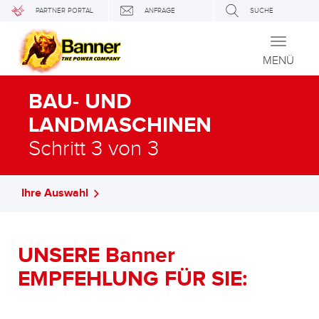
PARTNER PORTAL
ANFRAGE
SUCHE
Toggle
navigati
MENÜ
BAU- UND
LANDMASCHINEN
Schritt 3 von 3
Ihre Auswahl
UNSERE Banner
EMPFEHLUNG FÜR SIE: