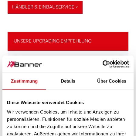
HÄNDLER & EINBAUSERVICE >
UNSERE UPGRADING EMPFEHLUNG
LEISTUNGSSTARKE
ALTERNATIVE
Zustimmung
Details
Über Cookies
Unsere Empfehlung für Fahrzeuge mit
höherem
Energiebedarf bzw. höheren
Diese Webseite verwendet Cookies
Kaltstartanforderungen.
Wir verwenden Cookies, um Inhalte und Anzeigen zu
personalisieren, Funktionen für soziale Medien anbieten
PRODUKTDETAILS >
zu können und die Zugriffe auf unsere Website zu
analysieren. Außerdem geben wir Informationen zu Ihrer